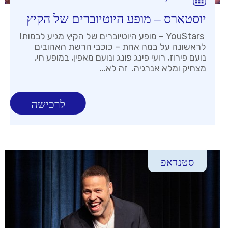
יוסטארס – מופע היוטיוברים של הקיץ
YouStars – מופע היוטיוברים של הקיץ מגיע לבמות!
לראשונה על במה אחת – כוכבי הרשת האהובים
נועם פירוז, רועי פינג פונג ונועם מאפין, במופע חי,
מצחיק ומלא אנרגיה. זה לא...
לרכישה
סטנדאפ