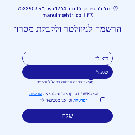
רח׳ ז׳בוטינסקי 16 ת.ד 1264 ראשל״צ 7522903
manuim@htrl.co.il
הרשמה לניוזלטר ולקבלת מסרון
מאשר קבלת פרסום בדוא"ל ובמסרון
טלפון
דוא''ל
אני מאשר/ת כי קראתי והבנתי את
מדיניות
הפרטיות
וכי אני מסכים/ה לה