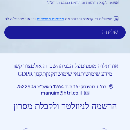
אשמח לקבל הודעות ועדכונים בסמס ובדוא"ל
אני מאשר/ת כי קראתי והבנתי את
מדיניות הפרטיות
וכי אני מסכים/ה לה
אודות
לוח מופעים
על הבמה
השכרת אולם
צור קשר
מידע שימושי
תנאי שימוש
תקנון
תקנון GDPR
רח׳ ז׳בוטינסקי 16 ת.ד 1264 ראשל״צ 7522903
manuim@htrl.co.il
הרשמה לניוזלטר ולקבלת מסרון