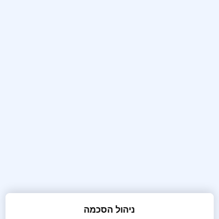
אודות
לוח מופעים
על הבמה
השכרת אולם
צור קשר
מידע שימושי
תנאי שימוש
תקנון
תקנון GDPR
מאשר קבלת פרסום בדוא"ל ובמסרון
אני מאשר/ת כי קראתי והבנתי את
מדיניות
הפרטיות
וכי אני מסכים/ה לה
ניהול הסכמה