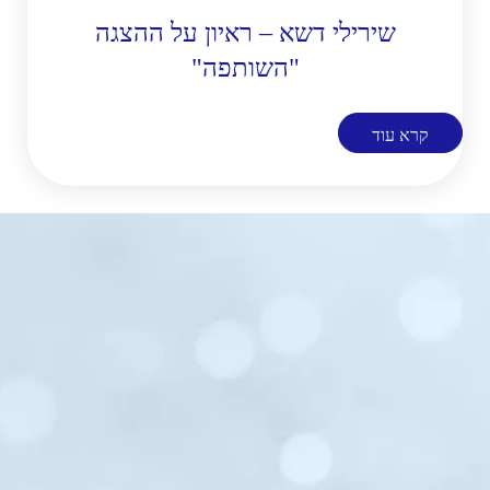
שירילי דשא – ראיון על ההצגה
"השותפה"
קרא עוד