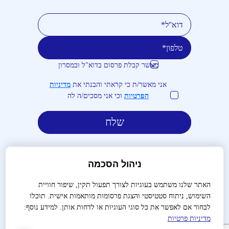
מאשר קבלת פרסום בדוא"ל ובמסרון
טלפון
דוא''ל
אני מאשר/ת כי קראתי והבנתי את
מדיניות
הפרטיות
וכי אני מסכים/ה לה
ניהול הסכמה
האתר שלנו משתמש בעוגיות לצורך תפעול תקין, שיפור חוויית
השימוש, ניתוח סטטיסטי והצגת פרסומות מותאמות אישית. תוכלו
לבירורים והזמנות:
03-9488666
לבחור אם לאפשר את כל סוגי העוגיות או לדחות אותן. למידע נוסף:
מדיניות פרטיות
שאלות נפוצות
צור קשר
הצהרת נגישות
מדיניות פרטיות
תנאי שימוש
תקנון