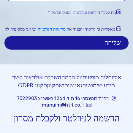
אשמח לקבל הודעות ועדכונים בסמס ובדוא"ל
אני מאשר/ת כי קראתי והבנתי את
מדיניות הפרטיות
וכי אני מסכים/ה לה
אודות
לוח מופעים
על הבמה
השכרת אולם
צור קשר
מידע שימושי
תנאי שימוש
תקנון
תקנון GDPR
רח׳ ז׳בוטינסקי 16 ת.ד 1264 ראשל״צ 7522903
manuim@htrl.co.il
הרשמה לניוזלטר ולקבלת מסרון