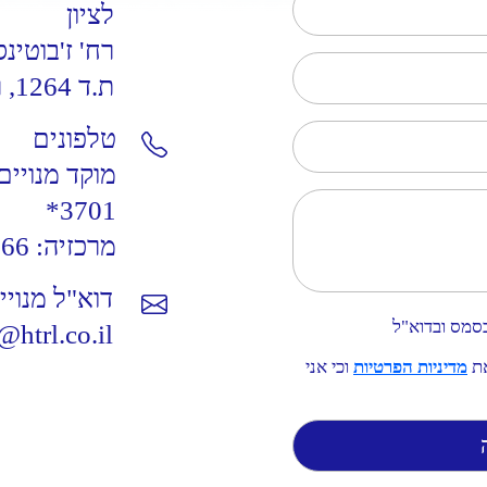
לציון
רח' ז'בוטינסק
ת.ד 1264, ראשל"צ 7522903
טלפונים
מוקד מנויים
3701*
מרכזיה:
666
דוא"ל מנויי
סמס ובדוא"ל
htrl.co.il
את
מדיניות הפרטיות
וכי אני