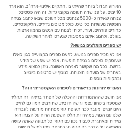
האירוע הגדול ביותר שהייתי בו, התקיים אילינוי-ארה"ב. הוא ארך
10 ימים, על פני שדה תעופה מקומי גדול. זה היה פסטיבל
צניחה שאירח כ-5000 צנחנים מכל העולם שבאו לחגוג צניחה
חופשית מעשרות כלי טיס, כולל מטוסים נדירים, הליקופטרים,
כדורים פורחים, ועוד. זכיתי לצנוח עם אנשים מהמון ארצות
בעולם, ולחגוג איתם במסיבות שנערכו לאחר השקיעה.
יש ספרים מומלצים בנושא?
אני לא מכיר ספרים בנושא, למעט ספרים מקצועיים כגון כאילו
שעוסקים בצילום בצניחה חופשית. אבל יש שפע של מידע
ברשת. בכל מה שקשור לצניחה ראשונה, ניתן למצוא מידע
באתרים של מועדוני הצניחה. בנוטף יש סרטונים ביוטיוב
ובמקומות נוספים.
האם יש יתרונות בריאותיים לספורט האקסטרימי הזה?
אני חושב שההתמודדות וההכלה של הפחד בריאה. זה תהליך
שמטפח ביטחון עצמי וגישה חיובית, שתורמים המון גם לחיים
היום יומיים. מעבר לכך תעופת גוף מפתחת מודעות לעבודה
שלנו עם הגוף. במהירויות הללו השפעת הרוח על הצנחן היא
מיידית ומאתגרת לעבוד נכון עם הגוף. כל תנועה שאתה עושה
משפיעה על הדרך בה הגוף נע במרחב. ניתן למשל לעשות