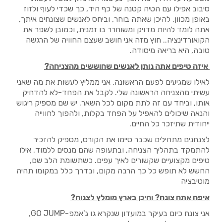
סיבוב אפילו עם הטיה קטנה של כף היד, כך שכדי לעוף ולזוז
באופן מכוון, להיכן שאתה בוחר, וביחס לאנשים שצונחים איתך,
אתה לומד להיות מדויק ומשוחרר בו זמנית, וכמובן לשפר את
הקואורדינציה.. חוץ מזה אני חושב שעצם החוויה של הרגשה
טובה, היא בריאה מיסודה.
איזה טיפים אתה נותן לאנשים שחוששים מהצניחה?
לאילו שמגיעים לפעם הראשונה, אני ממליץ לעשות את מה שאני
עשיתי מהצניחה הראשונה שלי. לקבל את הפחד-לא להדחיק
אותו, וביחד עם זה לתת מקום לכל השאר. יש שם מספיק ריגוש
והנאה שיכולים להאפיל על הפחד בקלות, ולהפוך לחווייה
ייחודית שתיזכר כל החיים.
לצנחנים מתחילים שכבר סיימו את הקורס, מספיק להזכיר
להתמקד בתהליך הצניחה, ובתעופה שהם מנסים ללמוד. אילו
טיפים מקצועיים שקשורים לאיך עפים. כשתשומת הלב שם,
החשש לא תופש כל כך הרבה מקום, ובדרך כלל במקומו תהיה
מוטיבציה
איפה אתה צונח? והיכן בארץ מומלץ לצנוח?
אני צונח כיום בעיקר במועדון שנקרא גו ג'אמפ-
GO JUMP
,