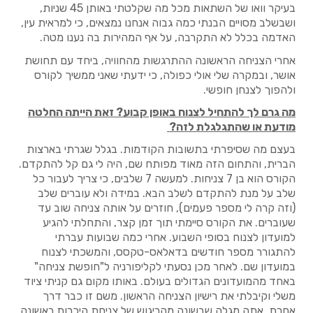
בעיקר וואו של השתאות מכל מה שקלטתי באותן 45 שניות,
ושבשלב מסויים הבנתי כמה גבוה אנחנו נמצאים, כי למראית עין,
האדמה בכלל לא התקרבה, על אף המהירות בה נענו מטה.
אחרי הצניחה הראשונה ההתרגשות מהחוויה, ביחד עם תחושת
אושר, ובמקרה שלי אולי כפולה, כי ידעתי שאני ממשיך לקורס
ולהפוך לצנחן חופשי.
מה גרם לך להתחיל לצנוח באופן קבוע? זאת הייתה החלטה
מודעת או שהתגלגלת לזה?
בעצם מה שסיפרתי בתשובות הקודמות. בגלל שגרתי בארצות
הברית, והתחום הזה מאוד מפותח שם, היה לי גם קל להתקדם.
הקורס הוא בן 7 צניחות. למעשה 7 שלבים, כי צריך לעבור כל
שלב על מנת להתקדם לשלב הבא. במידה ולא עוברים שלב
(וזה קרה לי מספר פעמים), חוזרים על אותה צניחה שוב עד
שעוברים. את הקורס סיימתי תוך זמן קצר, והתחלתי להגיע
למועדון לצנוח בסופי השבוע. אחרי כמה שבועות עברתי
להתגורר מספר חודשים בדאלאס-טקסס, והמשכתי לצנוח
במועדון שם. לאחר מכן נסעתי לקליפורניה ל"חופשת צניחה"
באחד מהמועדונים הגדולים בעולם. באותו מקום גם קניתי ציוד
משלי וקיבלתי את רישיון הצניחה הראשון. משם זו כבר דרך
אחרת. אתה מגלה שבשונה מהריגוש של צניחת היכרות ראשונה,