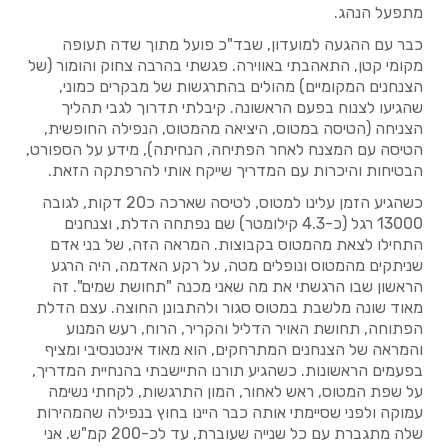
מתפעל הנהג.
כבר עם ההגעה למועדון, שבד"כ פועל מתוך שדה תעופה
מקומי קטן, התאהבתי באווירה. פגשתי בהרבה צחוק והומור (של
הצנחנים המקומיים) מהולים בהתרגשות של מבקרים כמוני,
שהגיעו לצנוח בפעם הראשונה. קיבלתי תדרוך לגבי תהליך
הצניחה (הטיסה במטוס, היציאה מהמטוס, הנפילה החופשית,
הטיסה עם המצנח לאחר הפתיחה, הנחיתה), מידע על הספורט,
הבטיחות והיכרות עם המדריך שייקח אותי להרפתקה הזאת.
כשהגיע הזמן עלינו למטוס, לטיסה שארכה כ20 דקות, לגובה
13000 רגל (כ-4.3 קילומטר) שם נפתחה הדלת, וצנחנים
התחילו לצאת מהמטוס בקבוצות. המראה הזה, של בני אדם
שניתקים מהמטוס ונופלים מטה, על רקע האדמה, היה הרגע
הראשון שבו הרגשתי את מה שאני מכנה "תחושת שמים". זה
מאוד שונה מלשבת במטוס סגור ולהתבונן החוצה. עצם הדלת
הפתוחה, תחושת האויר הדליל והקריר, הרוח, רעש המנוע
והמראה של הצנחנים המתרחקים, הוא מאוד אינטנסיבי ומציף
בפעמים הראשונות. כשהגיע תורנו התיישבתי בהנחיית המדריך,
על שפת המטוס, ראש לאחור, המון התרגשות, לקחתי נשימה
עמוקה ולפני שסיימתי אותה כבר היינו בחוץ בנפילה שהמהירות
שלה מתגברת עם כל שנייה שעוברת, עד לכ-200 קמ"ש. אני