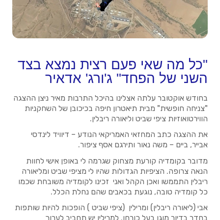
"כל מה שאי פעם רצית נמצא בצד
השני של הפחד" ג'ורג' אדאיר
בחודש אוקטובר עלתה אצלינו בהיכל התרבות מאיר ניצן ההצגה
"צניחה חופשית" מבית תיאטרון חיפה בכיכובן של השחקניות
הווירטואוזיות ציפי שביט וליאורה ריבלין.
את ההצגה כתב המחזאי האמריקאי הנודע – דיוויד לינדסי
אבייר, ביים – משה נאור ותירגם אסף ציפור.
מדובר בקומדיה קורעת מצחוק שגרמה לי באופן אישי לחוות
הנאה צרופה. הציפיות הגדולות שהיו לי מציפי שביט ומליאורה
ריבלין התממשו ואכן הקהל ואני זכינו לקומדיה משובחת שכמו
כל קומדיה טובה, נוגעת בכאבים שהם נחלת הכלל.
אבי (ליאורה ריבלין) ומרילין (ציפי שביט ) הופכות להיות שותפות
בחדר בדיור מוגן בעל כורחן. למרילין יש תחביב לערוך