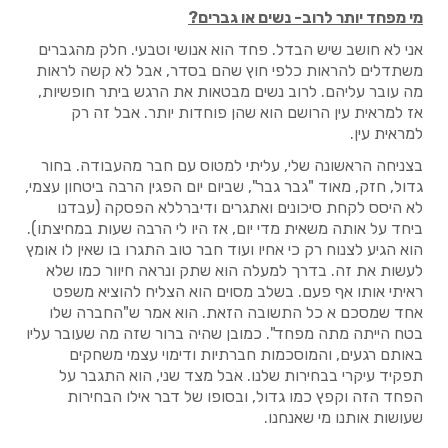
מי מפחד יותר לרוב- נשים או גברים?
אני לא חושב שיש הבדל. פחד הוא אנושי וטבעי. חלק מהגברים
משתדלים להראות כלפי חוץ שהם בסדר, אבל לא קשה לראות
מה עובר עליהם. לרוב נשים מבטאות את הרגש ביתר חופשיות,
אז למראית עין הרושם הוא שהן פוחדות יותר. אבל זה רק
למראית עין.
בצניחה הראשונה שלי, עליתי למטוס עם חבר מהעבודה. בחור
גדול, חזק, מאוד "גבר גבר", שביום יום הפגין הרבה ביטחון עצמי,
לא היסס לקחת סיכונים ואתגרים ודיברללא הפסקה (עבדנו
ביחד על אותה משאית מדי יום, אז היו לי הרבה שעות במחיצתו).
הוא הגיע לצנוח רק כי אחיו ועוד חבר טוב התגרו בו שאין לו אומץ
לעשות את זה. בדרך למעלה הוא שתק ונראה חיוור כמו שלא
ראיתי אותו אף פעם. בשלב מסוים הוא הצליח להוציא משפט
אחד שמסכם א כל התשובה הזאת. הוא אמר ש"החברה שלו
בטח הייתה מתה מפחד". כמובן שהיה ברור שזה מה שעובר עליו
באותם רגעים, והמוסכמות חברתיות ודימוי עצמי משחקים
תפקיד עיקרי בבחירות שלנו. אבל מצד שני, הוא התגבר על
הפחד הזה וקפץ כמו גדול, ובסופו של דבר אילו הבחירות
שעושות אותנו מי שאנחנו.