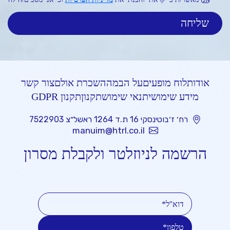
אודות
לוח מופעים
על הבמה
השכרת אולם
צור קשר
מידע שימושי
תנאי שימוש
תקנון
תקנון GDPR
רח׳ ז׳בוטינסקי 16 ת.ד 1264 ראשל״צ 7522903
manuim@htrl.co.il
הרשמה לניוזלטר ולקבלת מסרון