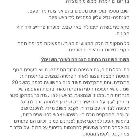
בדרום ים המלח, ממש מול מצדה.
ישנם מספר מועדונים נוספים בהם אני צונח מדי פעם.
הצנחניה-גליל עליון במחניים ליד ראש פינה
סקאיכיף בשדה תימן ליד באר שבע, ומועדון פרדייב ליד חוף
הבונים.
כל המקומות הללו מקצועיים מאוד, והפעילות מקיימת תחת
תקני בטיחות בינלאומיים מוכרים.
משהו השתנה בתחום הצניחה לאורך השנים?
כמו בכל תחום, גם בצניחה הכול מתפתח. נושא תעופת הגוף
והטסת המצנח עצמו לאחר הפתיחה נמצאים בהתפתחות
מתמדת, והם מתקדמים מאוד כיום בהשוואה ללפני למשל 20
שנה. נושא תעופת הגוף התפתח מאוד בזכות ההופעה של
מנהרות רוח, כמו זו שנמצאת בראשון לציון. מדובר במתקן סגור
בו ניתן לעוף על זרם אויר חזק שמגיע מלמטה, וכך לתרגל
תעופה לבד או עם מדריך, לקבל משוב מיידי, להיכנס שוב
ולשפר. המתקנים הללו היו בשימוש צבאי לפני שנים רבות,
בהמשך הפכו למתקני אימון לצנחנים כמוני, וכיום הם פתוחים
גם לקהל הרחב שמעוניין להתנסות בריחוף על הרוח, עם מדריך
צמוד, בלי לקפוץ ממטוס.