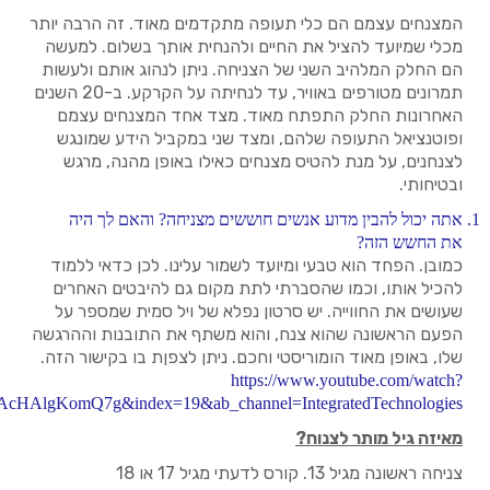
המצנחים עצמם הם כלי תעופה מתקדמים מאוד. זה הרבה יותר
מכלי שמיועד להציל את החיים ולהנחית אותך בשלום. למעשה
הם החלק המלהיב השני של הצניחה. ניתן לנהוג אותם ולעשות
תמרונים מטורפים באוויר, עד לנחיתה על הקרקע. ב-20 השנים
האחרונות החלק התפתח מאוד. מצד אחד המצנחים עצמם
ופוטנציאל התעופה שלהם, ומצד שני במקביל הידע שמונגש
לצנחנים, על מנת להטיס מצנחים כאילו באופן מהנה, מרגש
ובטיחותי.
אתה יכול להבין מדוע אנשים חוששים מצניחה? והאם לך היה
את החשש הזה?
כמובן. הפחד הוא טבעי ומיועד לשמור עלינו. לכן כדאי ללמוד
להכיל אותו, וכמו שהסברתי לתת מקום גם להיבטים האחרים
שעושים את החווייה. יש סרטון נפלא של ויל סמית שמספר על
הפעם הראשונה שהוא צנח, והוא משתף את התובנות וההרגשה
שלו, באופן מאוד הומוריסטי וחכם. ניתן לצפןת בו בקישור הזה.
https://www.youtube.com/watch?
lgKomQ7g&index=19&ab_channel=IntegratedTechnologies
מאיזה גיל מותר לצנוח?
צניחה ראשונה מגיל 13. קורס לדעתי מגיל 17 או 18