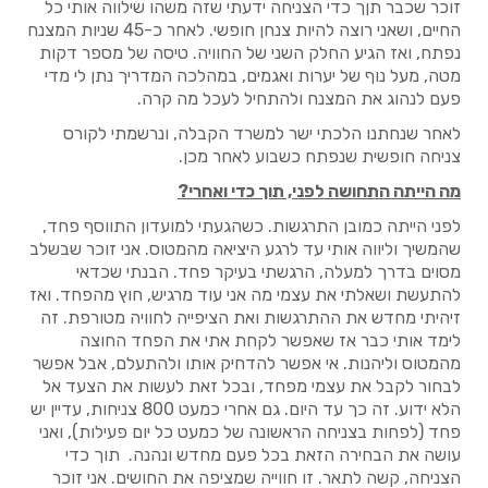
זוכר שכבר תןך כדי הצניחה ידעתי שזה משהו שילווה אותי כל
החיים, ושאני רוצה להיות צנחן חופשי. לאחר כ-45 שניות המצנח
נפתח, ואז הגיע החלק השני של החוויה. טיסה של מספר דקות
מטה, מעל נוף של יערות ואגמים, במהלכה המדריך נתן לי מדי
פעם לנהוג את המצנח ולהתחיל לעכל מה קרה.
לאחר שנחתנו הלכתי ישר למשרד הקבלה, ונרשמתי לקורס
צניחה חופשית שנפתח כשבוע לאחר מכן.
מה הייתה התחושה לפני, תוך כדי ואחרי?
לפני הייתה כמובן התרגשות. כשהגעתי למועדון התווסף פחד,
שהמשיך וליווה אותי עד לרגע היציאה מהמטוס. אני זוכר שבשלב
מסוים בדרך למעלה, הרגשתי בעיקר פחד. הבנתי שכדאי
להתעשת ושאלתי את עצמי מה אני עוד מרגיש, חוץ מהפחד. ואז
זיהיתי מחדש את ההתרגשות ואת הציפייה לחוויה מטורפת. זה
לימד אותי כבר אז שאפשר לקחת אתי את הפחד החוצה
מהמטוס וליהנות. אי אפשר להדחיק אותו ולהתעלם, אבל אפשר
לבחור לקבל את עצמי מפחד, ובכל זאת לעשות את הצעד אל
הלא ידוע. זה כך עד היום. גם אחרי כמעט 800 צניחות, עדיין יש
פחד (לפחות בצניחה הראשונה של כמעט כל יום פעילות), ואני
עושה את הבחירה הזאת בכל פעם מחדש ונהנה. תוך כדי
הצניחה, קשה לתאר. זו חווייה שמציפה את החושים. אני זוכר