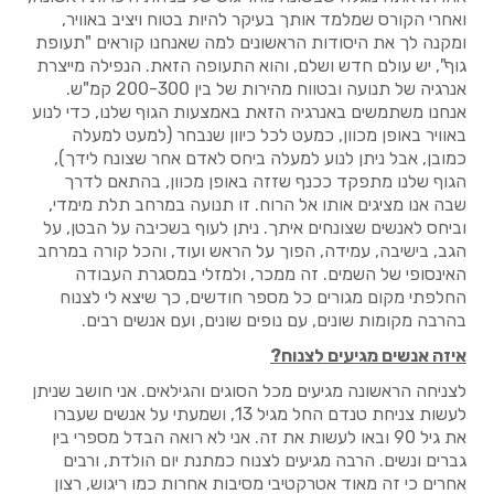
ואחרי הקורס שמלמד אותך בעיקר להיות בטוח ויציב באוויר,
ומקנה לך את היסודות הראשונים למה שאנחנו קוראים "תעופת
גוף", יש עולם חדש ושלם, והוא התעופה הזאת. הנפילה מייצרת
אנרגיה של תנועה ובטווח מהירות של בין 200-300 קמ"ש.
אנחנו משתמשים באנרגיה הזאת באמצעות הגוף שלנו, כדי לנוע
באוויר באופן מכוון, כמעט לכל כיוון שנבחר (למעט למעלה
כמובן, אבל ניתן לנוע למעלה ביחס לאדם אחר שצונח לידך),
הגוף שלנו מתפקד ככנף שזזה באופן מכוון, בהתאם לדרך
שבה אנו מציגים אותו אל הרוח. זו תנועה במרחב תלת מימדי,
וביחס לאנשים שצונחים איתך. ניתן לעוף בשכיבה על הבטן, על
הגב, בישיבה, עמידה, הפוך על הראש ועוד, והכל קורה במרחב
האינסופי של השמים. זה ממכר, ולמזלי במסגרת העבודה
החלפתי מקום מגורים כל מספר חודשים, כך שיצא לי לצנוח
בהרבה מקומות שונים, עם נופים שונים, ועם אנשים רבים.
איזה אנשים מגיעים לצנוח?
לצניחה הראשונה מגיעים מכל הסוגים והגילאים. אני חושב שניתן
לעשות צניחת טנדם החל מגיל 13, ושמעתי על אנשים שעברו
את גיל 90 ובאו לעשות את זה. אני לא רואה הבדל מספרי בין
גברים ונשים. הרבה מגיעים לצנוח כמתנת יום הולדת, ורבים
אחרים כי זה מאוד אטרקטיבי מסיבות אחרות כמו ריגוש, רצון