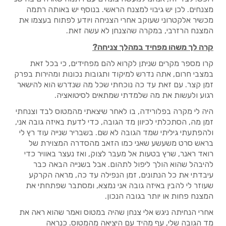
מצנחים. לכן יש גיבוי למצנח הראשי. בנוסף יש באותה רתמה
מכשיר אלקטרוני שעוקב אחרי הצניחה ויודע לפתוח בעצמו את
המצנח הרזרבי, במקרה שהצנחן לא עשה זאת.
קרה לך משהו מפחיד במהלך צניחה?
קרו מספר מקרים שניתן לקרוא להם מפחידים, כי בכל זאת
במצבי חרום, אתה נדרש למיקוד ותגובות נכונות ומהירות בפרק
זמן קצר. עם זאת עד כה נוכחתי שכל מה שנדרש הוא להישאר
רגוע ולעשות את מה שלמדתי שמתאים לסיטואציה.
היה לי מקרה בפלורידה, בו לאחר שיצאתי מהמטוס לבד וצנחתי
זמן מה, הסתכלתי לכיוון מד הגובה, כדי לדעת באיזה גובה אני,
ולהפתעתי גיליתי שמד הגובה לא שם. בשבריר שנייה עוד רץ לי
בראש סרט משעשע שאני כמו הזאב מהסדרה המצוירת של
רואד ראנר, שרץ בטעות אל מעבר לצוק, ואז נעצר באוויר כדי
להיבהל שהוא הולך ליפול לתהום. אבל בשנייה הבאה כבר
עיבדתי את כל הנתונים, זמן הנפילה עד כה, מראה הקרקע
שעוזר לי להבין באיזה גובה אני נמצא, ומסתבר שפתחתי את
המצנח פחות או יותר בגובה הנכון.
אחרי הנחיתה ניגש אלי צנחן שהיה במטוס ואמר שהוא ראה את
מד הגובה שלי, עף מהיד עם היציאה מהמטוס. כנראה