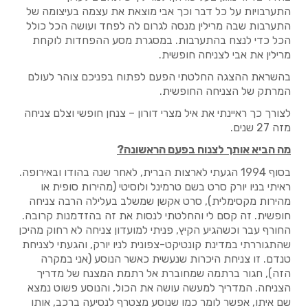
התערבויות על כל דבר וכך אבי מוצאת את עצמה בעיצומה של
התערבות שבה מרילין מנסה לגרום לה לפחד ועושה הכל כולל
הכל כדי לנצח בהתערבות. במסגרת מסע ההפחדות לוקחת
מרילין את אבי לצניחה חופשית.
בהשראת ההצגה החלטתי הפעם לפתוח בפניכם צוהר לעולם
המרתק של הצניחה החופשית.
לצורך כך ראיינתי את איל מצרי דורון – צנחן חופשי וצלם צניחה
מזה 27 שנים.
מה הביא אותך לצנוח בפעם הראשונה?
בסוף 1994 הגעתי לארצות הברית, לאחר שנה בהודו ובאירופה.
ראיתי בניו יורק סרט בשם טרמינל ולוסיטי (מהירות סופית או
מהירות מקסימלית), סרט אקשן שמשלב בעלילה הרבה צניחה
חופשית. זה קסם לי והחלטתי לנסות את זה בהזדמנות קרובה.
החורף עבר וכשהגיע הקיץ, פניתי למועדון צניחה לא רחוק מהיכן
שהתגוררתי במדינת קונטיקט-צפונית לניו יורק, והגעתי לצניחת
טנדם. זו צניחת היכרות שנעשית כאשר הנוסע (אני במקרה
הזה), חגור ברתמה שמחוברת אל רתמת המצנח של מדריך
הצניחה. המדריך למעשה עושה את הכול, והנוסע פשוט נמצא
שם איתו, אפשר לומר כמו שנוסע מצטרף לנסיעה ברכב, אותו