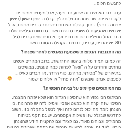
להגשים חלום…
עבור רוב האנשים זה אירוע חד פעמי, אבל מעטים ממשיכים
לקורס צניחה שבסיומו מתחיל תהליך קבלת רישיון ראשון (רישיון
צניחה בסיסי). בתוך קהילת הצנחנים יש יותר גברים מנשים, אבל
יש נשים שמגיעות להישגים גבוהים מאוד. גם טווח הגילאים שלנו
רחב. החל מחיילים בשירות סדיר ועד צנחנים שמתקרבים לגיל
80. יש יהודים, ערבים, דרוזים. הקהילה מגוונת מאוד
מה התגובות הנפוצות ששמעת מאנשים לאחר שצנחו?
זה כמובן תמיד מלווה בהמון התרגשות. ברוב המקרים אנשים
נוחתים וחוזרים על ה "וואוו" לפחות כמה פעמים, ממשיכים
בתיאורים של "מטורף, מדהים, סוף הדרך, אין דברים כאילו….
לפעמים אנחנו שומעים "איזה פחד" או אלוהים ישמור
מה המיתוסים שקיימים על צניחה חופשית?
המיתוס הכי נפוץ הוא שהסיכון הגדול הוא שלא יפתח המצנח.
הסיכוי שזה יקרה הוא כמעט אפסי, ואפילו לזה יש פתרונות, כי
הצנחן לומד מה יכול לגרום לזה ואיך לטפל בתקלה כזו. חשוב
להדגיש שבגלל שזו פעילות אקסטרים, יש גם תקני בטיחות
מחמירים וגבוהים מאוד, גם לציוד וגם להקניית הידע שהצנחן
רוכש. לצד זה, אנחנו למעשה צונחים עם רתמה שארוזים בה שני