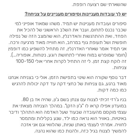
שהשארתי שם רצועה רופפת.
יש לך עובדות מעניינות וסיפורים מעניינים על צניחה?
סיפורים ועובדות מעניינות יש תמיד. משהו שמאוד אופייני למי
שכבר נכנס לתחום, ועבר את השלב הראשוני של להכיל את
הפחד, ואת ההתרגשות והאדרנלין, הוא שהמצב הזה של נפילה
חופשית ושל תעופת גוף במרחב, הוא חווייה מאוד מרגיעה ורכה.
אני תמיד אומר שאחרי האדרנלין, זה מתחיל להשפיע כמו דופמין
(חומר שמופרש במוח ואחרי לתחושת רוגע, נינוחות, אופוריה…).
זה לוקח קצת זמן. לי זה התחיל לקרות אחרי אולי 100-150
צניחות.
דבר נוסף שקורה הוא שינוי בתפישת הזמן. אולי כי בצניחה אנחנו
מאוד ברגע, גם צניחות של כחצי דקה עד דקה יכולות להרגיש
כמו כמה דקות.
בניו ג'רזי זכיתי לצנוח עם צנחן בשם ג'ון, שהיה אז בן 80.
במועדון אפילו קראו לו "ג'ון הזקן". במהלך הצניחה מצאתי את
עצמי מוקסם מהעובדה שבעוד שעל האדמה הוא התהלך ודיבר
באיטיות, באוויר הוא נראה כמו ילד, שנע בקלילות ומתמסר
לחוויה. אמרתי לעצמי באותן שניות, שהלוואי וגם אני אזכה
להמשיך לצנוח בגיל כזה, ולהנות כמו שהוא נהנה.