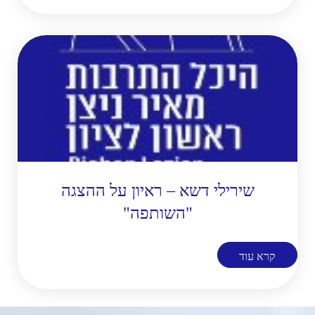
שירילי דשא – ראיון על ההצגה
"השותפה"
קרא עוד