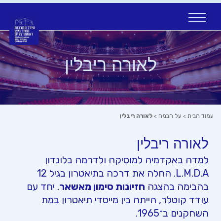
Ski
t
conten
לאורה ריבלין
עמוד הבית
>
על הבמה
>
לאורה ריבלין
לאורה ריבלין
למדה באקדמיה למוסיקה ולדרמה בלונדון
L.M.D.A. החלה את דרכה בתיאטרון בגיל 12
בהבימה בהצגה
חזיונות סימון מאשאר
. יחד עם
עודד קוטלר, הייתה בין מייסדי תיאטרון במת
השחקנים ב־1965.