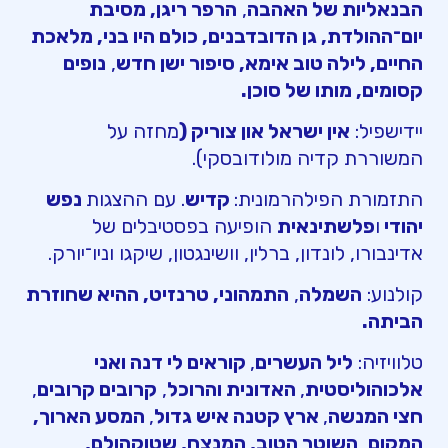
הבנאליות של האהבה
,
הרפר ריגן, מסיבת
יום־ההולדת, גן הדובדבנים, כולם היו בני, מלאכת
החיים, לילה טוב אימא, סיפור ישן חדש
,
נופים
קסומים, מותו של סוכן.
יידישפיל:
אין ישראל און צוריק (
מחזה על
המשוררת קדיה מולודובסקי).
התזמורת הפילהרמונית:
קדיש
. עם ההצגות
נפש
יהודי
ו
פלשתינאית
הופיעה בפסטיבלים של
אדינבורו, לונדון, ברלין, וושינגטון, שיקגו וניו־יורק.
קולנוע:
השמלה
,
התמהוני, טרנזיט, ההיא שחוזרת
הביתה.
טלוויזיה:
ליל העשרים
,
קוראים לי דנה ואני
אלכוהוליסטית
,
האדונית והרוכל
,
קרובים קרובים
,
חצי המנשה
,
ארץ קטנה איש גדול
,
המסע הארוך,
המקום
,
השוטר הטוב, המנצח, שטוקהולם,