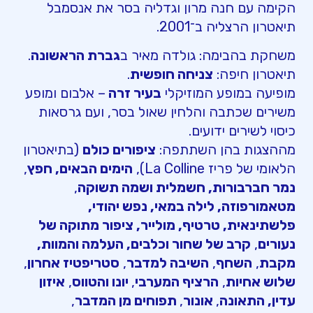
הקימה עם חנה מרון וגדליה בסר את אנסמבל
תיאטרון הרצליה ב־2001.
משחקת בהבימה: גולדה מאיר ב
גברת הראשונה
.
תיאטרון חיפה:
צניחה חופשית
.
מופיעה במופע המוזיקלי
בעיר זרה
– אלבום ומופע
משירים שכתבה והלחין שאול בסר, ועם גרסאות
כיסוי לשירים ידועים.
מההצגות בהן השתתפה:
ציפורים כולם
(בתיאטרון
הלאומי של פריז La Colline),
הימים הבאים, חפץ
,
נמר חברבורות, חשמלית ושמה תשוקה
,
מטאמורפוזה, לילה במאי, נפש יהודי,
פלשתינאית, טרטיף, מולייר, ציפור מתוקה של
נעורים
,
קרב של שחור וכלבים, העלמה והמוות,
מקבת
,
השחף
,
השיבה למדבר
,
סטריפטיז אחרון
,
שלוש אחיות
,
הרציף המערבי
,
יונו והטווס
,
איזון
עדין, התאונה
,
אונור
,
תפוחים מן המדבר
,