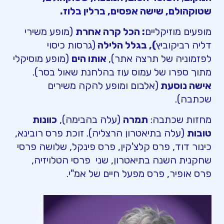
שטוקהולם, שישה אפסים, ברלין בלוז.
מופעים מוזיקליים
: הכל קרה אחרת
(מופע משירי
דליה רביקוביץ
), בגלל הלילה
(גרסות כיסוי
לפזמוניה של תרצה אתר),
אותו הים
(מופע מוסיקלי
מתוך ספרו של עמוס עוז בהלחנת שאול בסר).
אישה נוסעת
(אלבום ומופע להקה משירים
שכתבה).
מחזות שכתבה:
תמרה
(עלה בהבימה),
כוונות
טובות
(עלה בתיאטרון הרצליה). זוכת פרס רובינא,
כינור דוד, פרס קלצ'קין, פרס פינקל, שלושה פרסי
שחקנית השנה בתיאטרון, שני פרסי הטלויזיה,
פרס אופיר, פרס מפעל חיים של אמ"י.
צילום: חנן אסור