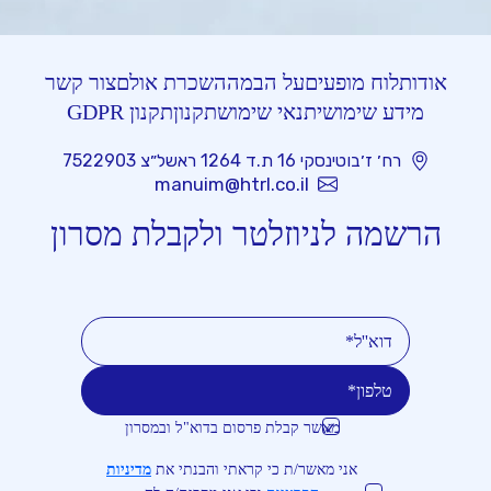
אודות
לוח מופעים
על הבמה
השכרת אולם
צור קשר
מידע שימושי
תנאי שימוש
תקנון
תקנון GDPR
רח׳ ז׳בוטינסקי 16 ת.ד 1264 ראשל״צ 7522903
manuim@htrl.co.il
הרשמה לניוזלטר ולקבלת מסרון
מאשר קבלת פרסום בדוא"ל ובמסרון
טלפון
דוא''ל
אני מאשר/ת כי קראתי והבנתי את
מדיניות