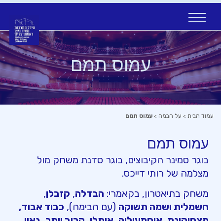
Ski
t
conten
עמוס תמם
עמוד הבית
>
על הבמה
>
עמוס תמם
עמוס תמם
בוגר סמינר הקיבוצים, בוגר סדנת משחק מול
מצלמה של רותי דייכס.
משחק בתיאטרון, בקאמרי:
הבדלה
,
קזבלן
,
חשמלית ושמה תשוקה
(עם הבימה),
כבוד אבוד,
מצחיקונת
,
איסמעיליה, אותלו, קרוב יותר
,
גאון