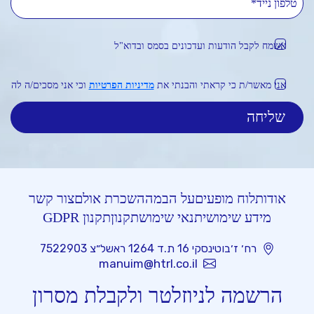
אשמח לקבל הודעות ועדכונים בסמס ובדוא"ל
אני מאשר/ת כי קראתי והבנתי את
מדיניות הפרטיות
וכי אני מסכים/ה לה
אודות
לוח מופעים
על הבמה
השכרת אולם
צור קשר
מידע שימושי
תנאי שימוש
תקנון
תקנון GDPR
רח׳ ז׳בוטינסקי 16 ת.ד 1264 ראשל״צ 7522903
manuim@htrl.co.il
הרשמה לניוזלטר ולקבלת מסרון