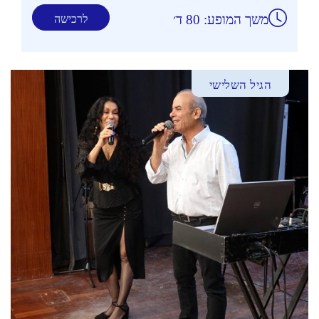
משך המופע: 80 ד׳
לרכישה
הגיל השלישי