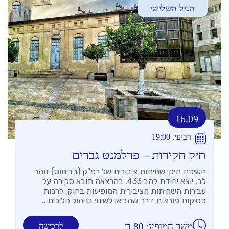
הגיל השלישי
16.09
רביעי, 19:00
תיק חקירות – פרלמנט גברים
חשיפת תיקי שחיתות ציבורית של רפ"ק (בדימוס) זוהר
לב, יוצא יחידת להב 433. בהרצאה תובא סקירה על
עבירות השחיתות הציבורית המופיעות בחוק, לרבות
פסיקות פורצות דרך שהביאו לשינוי בניהול הליכים...
משך המופע: 80 ד׳
לרכישה