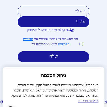
מאשר קבלת פרסום בדוא"ל ובמסרון
טלפון
דוא''ל
אני מאשר/ת כי קראתי והבנתי את
מדיניות
הפרטיות
וכי אני מסכים/ה לה
ניהול הסכמה
האתר שלנו משתמש בעוגיות לצורך תפעול תקין, שיפור חוויית
השימוש, ניתוח סטטיסטי והצגת פרסומות מותאמות אישית. תוכלו
לבירורים והזמנות:
03-9488666
לבחור אם לאפשר את כל סוגי העוגיות או לדחות אותן. למידע נוסף:
לות נפוצות
צור קשר
הצהרת נגישות
מדיניות פרטיות
תנאי שימוש
תקנו
מדיניות פרטיות