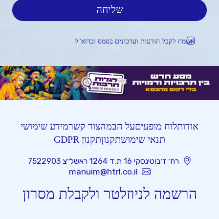
אשמח לקבל הודעות ועדכונים בסמס ובדוא"ל
אודות
לוח מופעים
על הבמה
צור קשר
מידע שימושי
תנאי שימוש
תקנון
תקנון GDPR
רח׳ ז׳בוטינסקי 16 ת.ד 1264 ראשל״צ 7522903
manuim@htrl.co.il
הרשמה לניוזלטר ולקבלת מסרון