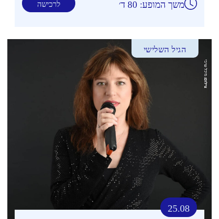
משך המופע: 80 ד׳
לרכישה
הגיל השלישי
25.08