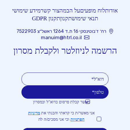
אודות
לוח מופעים
על הבמה
צור קשר
מידע שימושי
תנאי שימוש
תקנון
תקנון GDPR
רח׳ ז׳בוטינסקי 16 ת.ד 1264 ראשל״צ 7522903
manuim@htrl.co.il
הרשמה לניוזלטר ולקבלת מסרון
מאשר קבלת פרסום בדוא"ל ובמסרון
טלפון
דוא''ל
אני מאשר/ת כי קראתי והבנתי את
מדיניות
הפרטיות
וכי אני מסכים/ה לה