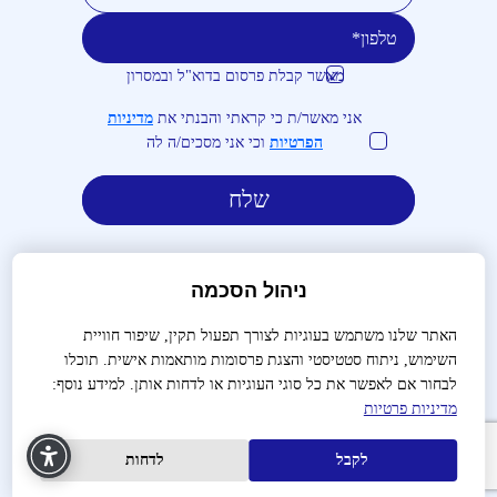
מאשר קבלת פרסום בדוא"ל ובמסרון
טלפון
דוא''ל
אני מאשר/ת כי קראתי והבנתי את
מדיניות
הפרטיות
וכי אני מסכים/ה לה
ניהול הסכמה
האתר שלנו משתמש בעוגיות לצורך תפעול תקין, שיפור חוויית
השימוש, ניתוח סטטיסטי והצגת פרסומות מותאמות אישית. תוכלו
לבירורים והזמנות:
03-9488666
לבחור אם לאפשר את כל סוגי העוגיות או לדחות אותן. למידע נוסף:
מדיניות פרטיות
שאלות נפוצות
צור קשר
הצהרת נגישות
מדיניות פרטיות
תנאי שימוש
תקנון
הקמת אתרים
עיצוב האתר
לקבל
לדחות