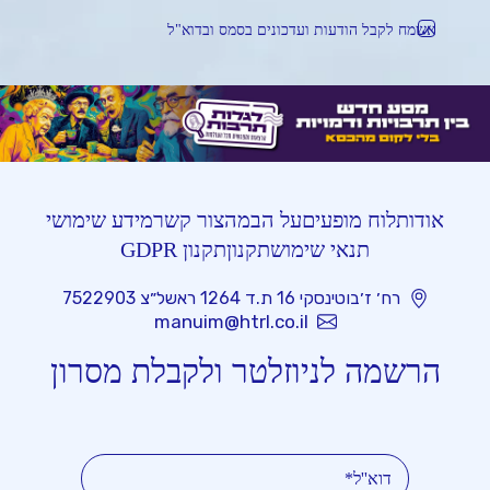
אשמח לקבל הודעות ועדכונים בסמס ובדוא"ל
אודות
לוח מופעים
על הבמה
צור קשר
מידע שימושי
תנאי שימוש
תקנון
תקנון GDPR
רח׳ ז׳בוטינסקי 16 ת.ד 1264 ראשל״צ 7522903
manuim@htrl.co.il
הרשמה לניוזלטר ולקבלת מסרון