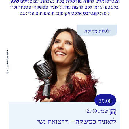
הצטרפו אלינו לחוויה מוזיקלית בלתי נשכחת, עם צלילים שיגעו
בליבכם ויגרמו לכם לרצות עוד. ליאוניד פטשקה: פסנתר ולרי
ליפץ: קונטרבס אלכס אקופוב: תופים תום פלג: בס
לגלות מוזיקה
29.08
שבת, 21:00
ליאוניד פטשקה – וירטואוז נשי