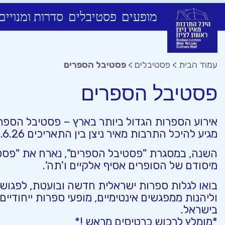
מופעים
פסטיבלים
סדרות ומנויים
Ski
t
conten
עמוד הבית
>
פסטיבלים
>
פסטיבל הספרים
פסטיבל הספרים
אירוע הספרות הגדול ביותר בארץ – פסטיבל הספר
מגיע להיכל התרבות מאיר ניצן בין התאריכים 9-11.6.26!
השנה, במסגרת "פסטיבל הספרים", נארח את "פסט
מיסודם של הסופרים אסיף אלקיים ו'תה'.
בואו לגלות ספרות ישראלית חדשה ובועטת, לפגוש
וליהנות ממפגשים אינטימיים, מופעי ספרות ייחודיי
בישראל.
*מומלץ לרכוש כרטיסים מראש !*