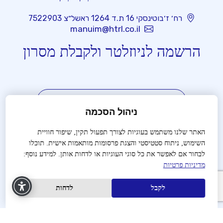
רח׳ ז׳בוטינסקי 16 ת.ד 1264 ראשל״צ 7522903
manuim@htrl.co.il
הרשמה לניוזלטר ולקבלת מסרון
ניהול הסכמה
האתר שלנו משתמש בעוגיות לצורך תפעול תקין, שיפור חוויית
מאשר קבלת פרסום בדוא"ל ובמסרון
השימוש, ניתוח סטטיסטי והצגת פרסומות מותאמות אישית. תוכלו
טלפון
דוא''ל
לבחור אם לאפשר את כל סוגי העוגיות או לדחות אותן. למידע נוסף:
אני מאשר/ת כי קראתי והבנתי את
מדיניות
מדיניות פרטיות
הפרטיות
וכי אני מסכים/ה לה
לקבל
לדחות