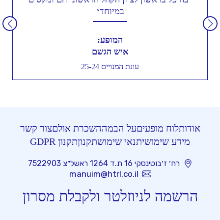
במיוחד״
המופע:
איש הגשם
עונת המנויים 25-24
אודות
לוח מופעים
על הבמה
השכרת אולם
צור קשר
מידע שימושי
תנאי שימוש
תקנון
תקנון GDPR
רח׳ ז׳בוטינסקי 16 ת.ד 1264 ראשל״צ 7522903
manuim@htrl.co.il
הרשמה לניוזלטר ולקבלת מסרון