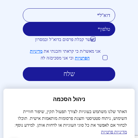
מאשר קבלת פרסום בדוא"ל ובמסרון
טלפון
דוא''ל
אני מאשר/ת כי קראתי והבנתי את
מדיניות
הפרטיות
וכי אני מסכים/ה לה
ניהול הסכמה
האתר שלנו משתמש בעוגיות לצורך תפעול תקין, שיפור חוויית
השימוש, ניתוח סטטיסטי והצגת פרסומות מותאמות אישית. תוכלו
לבירורים והזמנות:
03-9488666
לבחור אם לאפשר את כל סוגי העוגיות או לדחות אותן. למידע נוסף:
מדיניות פרטיות
שאלות נפוצות
צור קשר
הצהרת נגישות
מדיניות פרטיות
תנאי שימוש
תקנון