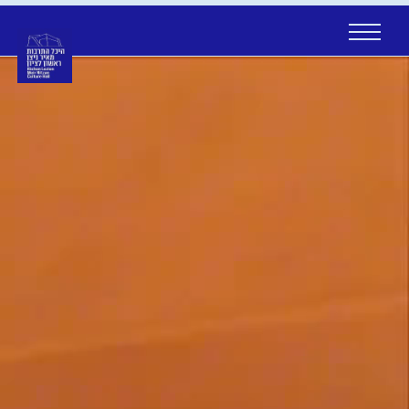
Ski
t
conten