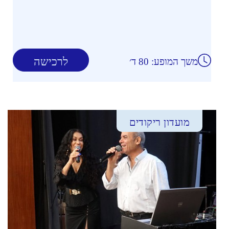
לרכישה
משך המופע: 80 ד׳
מועדון ריקודים