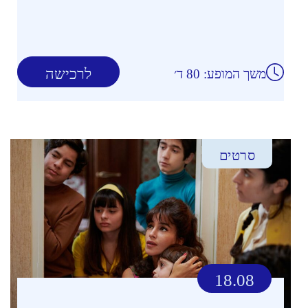
לרכישה
משך המופע: 80 ד׳
סרטים
18.08