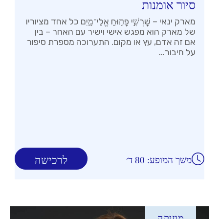
סיור אומנות
מארק ינאי – שׇׁרְשִׁ֣י פָת֣וּחַ אֱלֵי־מָ֑יִם כל אחד מציוריו
של מארק הוא מפגש אישי וישיר עם האחר – בין
אם זה אדם, עץ או מקום. התערוכה מספרת סיפור
על חיבור...
לרכישה
משך המופע: 80 ד׳
מוזיקה