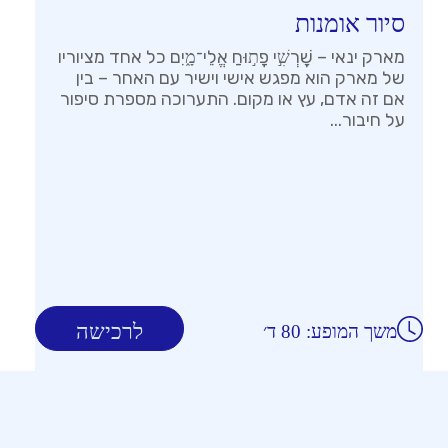
סיור אומנות
מארק ינאי – שׇׁרְשִׁ֣י פָת֣וּחַ אֱלֵי־מָ֑יִם כל אחד מציוריו
של מארק הוא מפגש אישי וישיר עם האחר – בין
אם זה אדם, עץ או מקום. התערוכה מספרת סיפור
על חיבור...
לרכישה
משך המופע: 80 ד׳