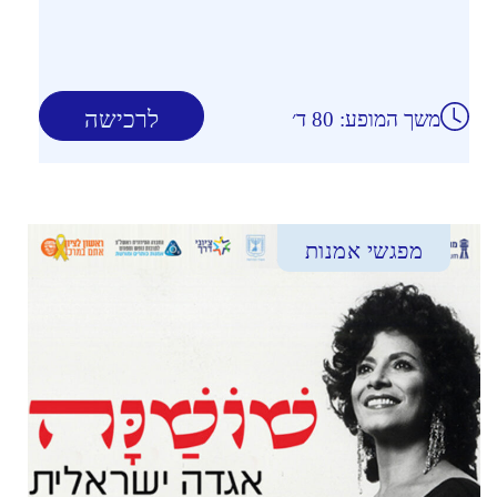
לרכישה
משך המופע: 80 ד׳
מפגשי אמנות