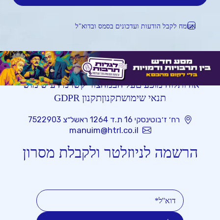
אשמח לקבל הודעות ועדכונים בסמס ובדוא"ל
אודות
לוח מופעים
על הבמה
צור קשר
מידע שימושי
תנאי שימוש
תקנון
תקנון GDPR
רח׳ ז׳בוטינסקי 16 ת.ד 1264 ראשל״צ 7522903
manuim@htrl.co.il
הרשמה לניוזלטר ולקבלת מסרון