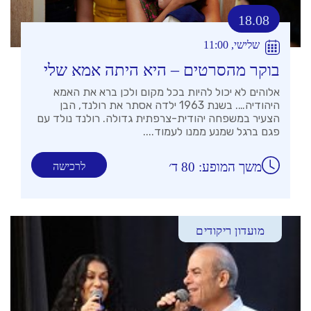
18.08
שלישי, 11:00
בוקר מהסרטים – היא היתה אמא שלי
אלוהים לא יכול להיות בכל מקום ולכן ברא את האמא
היהודיה…. בשנת 1963 ילדה אסתר את רולנד, הבן
הצעיר במשפחה יהודית-צרפתית גדולה. רולנד נולד עם
פגם ברגל שמנע ממנו לעמוד....
משך המופע: 80 ד׳
לרכישה
מועדון ריקודים