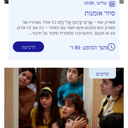
שלישי, 10:00
סיור אומנות
מארק ינאי – שׇׁרְשִׁ֣י פָת֣וּחַ אֱלֵי־מָ֑יִם כל אחד מציוריו של
מארק הוא מפגש אישי וישיר עם האחר – בין אם זה אדם,
עץ או מקום. התערוכה מספרת סיפור על חיבור...
משך המופע: 80 ד׳
לרכישה
סרטים