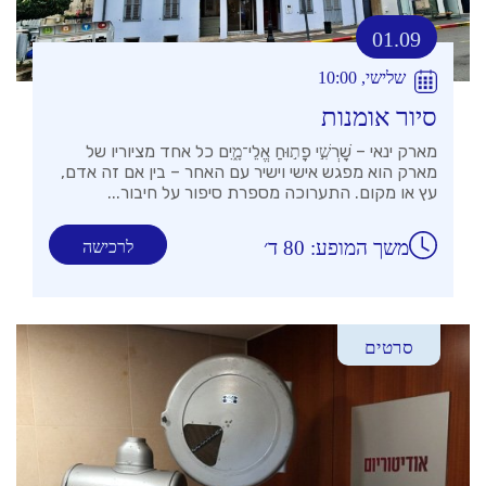
01.09
שלישי, 10:00
סיור אומנות
מארק ינאי – שׇׁרְשִׁ֣י פָת֣וּחַ אֱלֵי־מָ֑יִם כל אחד מציוריו של
מארק הוא מפגש אישי וישיר עם האחר – בין אם זה אדם,
עץ או מקום. התערוכה מספרת סיפור על חיבור...
משך המופע: 80 ד׳
לרכישה
סרטים