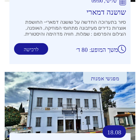
שלישי, 09:00
שושנה דמארי
סיור בתערוכה החדשה על שושנה דמארי- החושפת
אוצרות נדירים מעיזבונה מתחומי המוזיקה, האופנה,
הצילום והפרסום : שמלות. חוויה מדהימה והיסטורית.
משך המופע: 80 ד׳
לרכישה
מפגשי אמנות
18.08