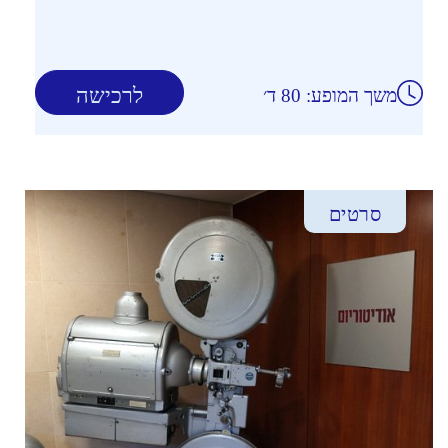
לרכישה
משך המופע: 80 ד׳
סרטים