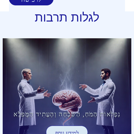
לגלות תרבות
נִפְלְאוֹת הַמֹּחַ, הַשִּׁכְחָה וְהֶעָתִיד הַמֻּפלָא
למידע נוסף