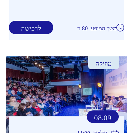
לרכישה
משך המופע: 80 ד׳
מוזיקה
08.09