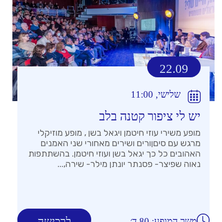
22.09
שלישי, 11:00
יש לי ציפור קטנה בלב
מופע משירי עוזי חיטמן ויגאל בשן , מופע מוזיקלי
מרגש עם סיםןורים ושירים מאחורי שני האמנים
האהובים כל כך יגאל בשן ועוזי חיטמן. בהשתתפות
נאוה שפיצר- פסנתר יונתן מילר- שירה,...
לרכישה
משך המופע: 80 ד׳