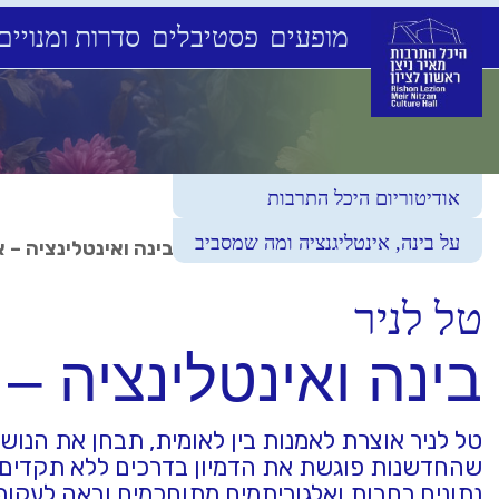
מופעים
פסטיבלים
סדרות ומנויים
Ski
t
conten
אודיטוריום היכל התרבות
על בינה, אינטליגנציה ומה שמסביב
עמוד הבית
>
לוח מופעי לגלות תרבות
>
בינה ואינטלינציה – אמ
טל לניר
בינה ואינטלינציה – א
שהחדשנות פוגשת את הדמיון בדרכים ללא תקדים.
נתונים רחבות ואלגוריתמים מתוחכמים ובאה לעקוף 