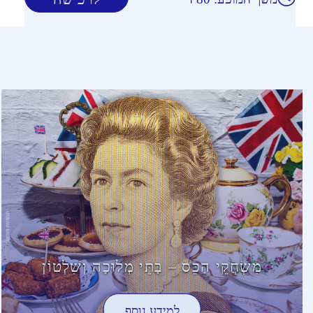
מִשְׂחֲקֵי הַכֵּס – בָּתֵּי מְלוּכָה וְשִׁלְטוֹן
למידע נוסף