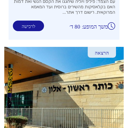
עם הצמד: פיליפ ויוליה שיחגגו את הקסם הנשי ואת דמות
האם בקלאסיקות מהשירים ברוסית ועד המאמא
המרוקאית. רישום דרך אתר...
משך המופע: 80 ד׳
לרכישה
הרצאה