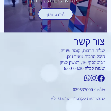
מוזיאונים וגלריות
למידע נוסף
צור
קשר
לגלות תרבות, קומה שנייה,
היכל תרבות מאיר ניצן,
ז'בוטינסקי 16, ראשון לציון
שעות קבלה 16:00-08:30
טלפון:
039537000
להצטרפות לקבוצות הווטספ