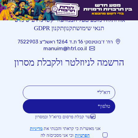
אודות
לוח מופעים
על הבמה
צור קשר
מידע שימושי
תנאי שימוש
תקנון
תקנון GDPR
רח׳ ז׳בוטינסקי 16 ת.ד 1264 ראשל״צ 7522903
manuim@htrl.co.il
הרשמה לניוזלטר ולקבלת מסרון
מאשר קבלת פרסום בדוא"ל ובמסרון
טלפון
דוא''ל
אני מאשר/ת כי קראתי והבנתי את
מדיניות
הפרטיות
וכי אני מסכים/ה לה