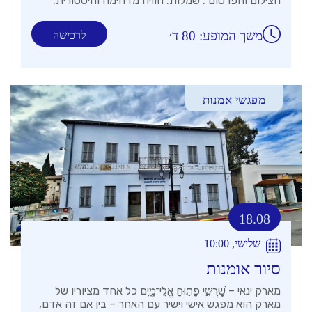
הצילום והפרסום : שמלות. חוויה מדהימה והיסטורית.
משך המופע: 80 ד׳
לרכישה
מפגשי אמנות
18.08
שלישי, 10:00
סיור אומנות
מארק ינאי – שׇׁרְשִׁ֣י פָת֣וּחַ אֱלֵי־מָ֑יִם כל אחד מציוריו של
מארק הוא מפגש אישי וישיר עם האחר – בין אם זה אדם,