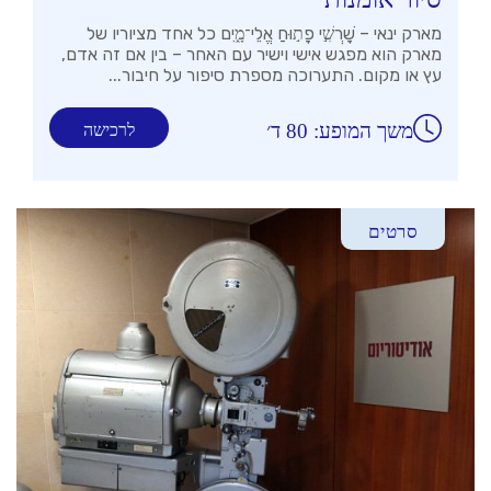
מארק ינאי – שׇׁרְשִׁ֣י פָת֣וּחַ אֱלֵי־מָ֑יִם כל אחד מציוריו של
מארק הוא מפגש אישי וישיר עם האחר – בין אם זה אדם,
עץ או מקום. התערוכה מספרת סיפור על חיבור...
משך המופע: 80 ד׳
לרכישה
סרטים