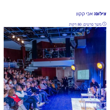
צילום:
אבי קקון
משך סרטים: 80 דקות