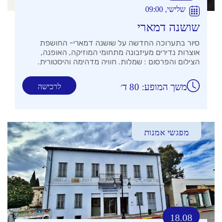
שלישי, 09:00
שושנה דמארי
סיור בתערוכה החדשה על שושנה דמארי- החושפת
אוצרות נדירים מעיזבונה מתחומי המוזיקה, האופנה,
הצילום והפרסום : שמלות. חוויה מדהימה והיסטורית.
משך המופע: 80 ד׳
לרכישה
מפגשי אמנות
18.08