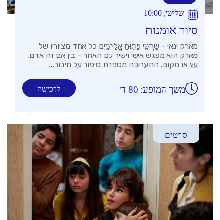
שלישי, 10:00
סיור אומנות
מארק ינאי – שׇׁרְשִׁ֣י פָת֣וּחַ אֱלֵי־מָ֑יִם כל אחד מציוריו של
מארק הוא מפגש אישי וישיר עם האחר – בין אם זה אדם,
עץ או מקום. התערוכה מספרת סיפור על חיבור...
משך המופע: 80 ד׳
לרכישה
סרטים