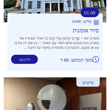
01.09
שלישי, 10:00
סיור אומנות
מארק ינאי – שׇׁרְשִׁ֣י פָת֣וּחַ אֱלֵי־מָ֑יִם כל אחד מציוריו של
מארק הוא מפגש אישי וישיר עם האחר – בין אם זה אדם,
עץ או מקום. התערוכה מספרת סיפור על חיבור...
משך המופע: 80 ד׳
לרכישה
סרטים