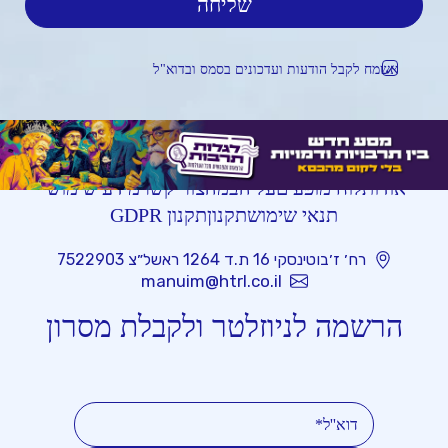
אשמח לקבל הודעות ועדכונים בסמס ובדוא"ל
אודות
לוח מופעים
על הבמה
צור קשר
מידע שימושי
תנאי שימוש
תקנון
תקנון GDPR
רח׳ ז׳בוטינסקי 16 ת.ד 1264 ראשל״צ 7522903
manuim@htrl.co.il
הרשמה לניוזלטר ולקבלת מסרון