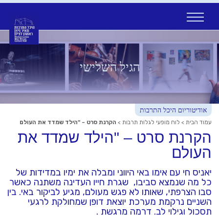
Ski
t
conten
הגיל השלישי
אודיטוריום היכל התרבות
עמוד הבית
>
לוח מופעי לגלות תרבות
>
הקרנת סרט – "הילד שמדד את העולם
הקרנת סרט – "הילד שמדד את
העולם
יאניס חי עם אימו באי היווני ומבלה את ימיו במדידות של
כל מה שנמצא סביבו, שגרת חייו העדינה משתנה כאשר
סבו הצרפתי, שאותו לא פגש מעולם, מגיע לביקור באי. בין
השניים נרקמת מערכת יוצאת דופן שמחולקת לרגעי
תסכול וגילוי לב. דרמה מרגשת .