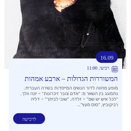
16.09
רביעי, 11:00
המשוררות הגדולות – ארבע אמהות
מופע מחווה לדור הנשים המייסדות בשירה העברית.
נתמוגג בין השאר מ: ״אדם צובר זיכרונות״ – יונה וולך,
״לכל איש יש שם״ – זלדה, ״שובי לביתך״ – דליה
רביקוביץ, ״סוס מעץ״...
לרכישה