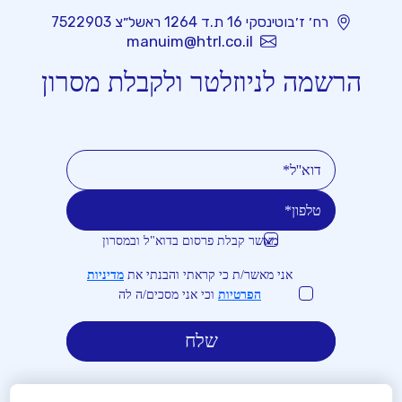
רח׳ ז׳בוטינסקי 16 ת.ד 1264 ראשל״צ 7522903
manuim@htrl.co.il
הרשמה לניוזלטר ולקבלת מסרון
מאשר קבלת פרסום בדוא"ל ובמסרון
טלפון
דוא''ל
אני מאשר/ת כי קראתי והבנתי את
מדיניות
הפרטיות
וכי אני מסכים/ה לה