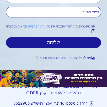
נושא הפניה
אני מאשר/ת כי קראתי והבנתי את
מדיניות הפרטיות
וכי אני מסכים/ה
לה
אשמח לקבל הודעות ועדכונים בסמס ובדוא"ל
אודות
לוח מופעים
על הבמה
צור קשר
מידע שימושי
תנאי שימוש
תקנון
תקנון GDPR
רח׳ ז׳בוטינסקי 16 ת.ד 1264 ראשל״צ 7522903