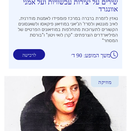
שירים על יצירות עכשוויות ועל אמני
אוונגרד
נאזין לזמרת ברברה במרכז פומפידו לאמנות מודרנית,
לאיב מונטאן ולסרז' רג'יאני במוזיאון פיקאסו ולשאנסונים
הקשורים לתערוכות מתחלפות במוזיאונים הפרטיים של
המיליארדרים הצרפתים: "קרן לואי ויטון" ו"בורסת
המסחר"
משך המופע: 90 ד׳
לרכישה
מוזיקה