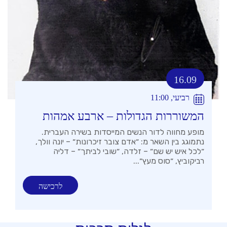
16.09
רביעי, 11:00
המשוררות הגדולות – ארבע אמהות
מופע מחווה לדור הנשים המייסדות בשירה העברית.
נתמוגג בין השאר מ: ״אדם צובר זיכרונות״ – יונה וולך,
״לכל איש יש שם״ – זלדה, ״שובי לביתך״ – דליה
רביקוביץ, ״סוס מעץ״...
לרכישה