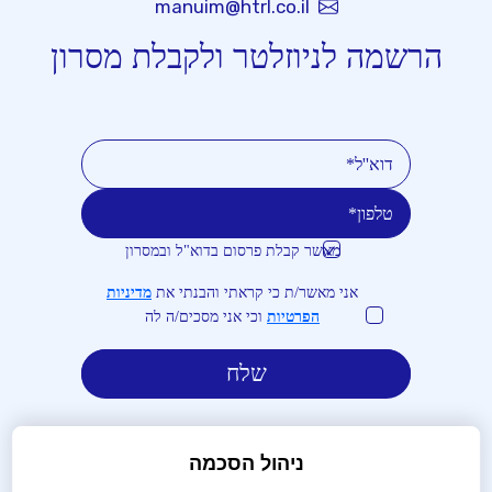
manuim@htrl.co.il
הרשמה לניוזלטר ולקבלת מסרון
מאשר קבלת פרסום בדוא"ל ובמסרון
טלפון
דוא''ל
אני מאשר/ת כי קראתי והבנתי את
מדיניות
הפרטיות
וכי אני מסכים/ה לה
ניהול הסכמה