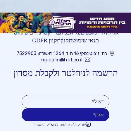
אודות
לוח מופעים
על הבמה
צור קשר
מידע שימושי
תנאי שימוש
תקנון
תקנון GDPR
רח׳ ז׳בוטינסקי 16 ת.ד 1264 ראשל״צ 7522903
manuim@htrl.co.il
הרשמה לניוזלטר ולקבלת מסרון
מאשר קבלת פרסום בדוא"ל ובמסרון