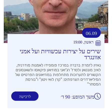
06.09
ראשון, 19:00
שירים על יצירות עכשוויות ועל אמני
אוונגרד
נאזין לזמרת ברברה במרכז פומפידו לאמנות מודרנית,
לאיב מונטאן ולסרז' רג'יאני במוזיאון פיקאסו ולשאנסונים
הקשורים לתערוכות מתחלפות במוזיאונים הפרטיים של
המיליארדרים הצרפתים: "קרן לואי ויטון" ו"בורסת
המסחר"
משך המופע: 90 ד׳
לרכישה