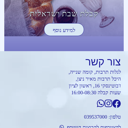
קבלת שבת ישראלית
למידע נוסף
צור
קשר
לגלות תרבות, קומה שנייה,
היכל תרבות מאיר ניצן,
ז'בוטינסקי 16, ראשון לציון
שעות קבלה 16:00-08:30
טלפון:
039537000
להצטרפות לקבוצות הווטספ