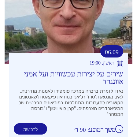
06.09
ראשון, 19:00
שירים על יצירות עכשוויות ועל אמני
אוונגרד
נאזין לזמרת ברברה במרכז פומפידו לאמנות מודרנית,
לאיב מונטאן ולסרז' רג'יאני במוזיאון פיקאסו ולשאנסונים
הקשורים לתערוכות מתחלפות במוזיאונים הפרטיים של
המיליארדרים הצרפתים: "קרן לואי ויטון" ו"בורסת
המסחר"
משך המופע: 90 ד׳
לרכישה