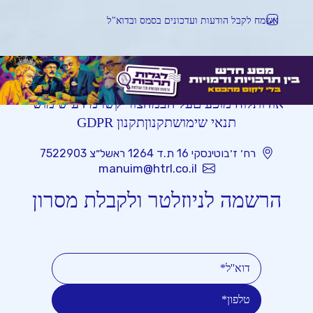
אשמח לקבל הודעות ועדכונים בסמס ובדוא"ל
אודות
לוח מופעים
על הבמה
צור קשר
מידע שימושי
תנאי שימוש
תקנון
תקנון GDPR
רח׳ ז׳בוטינסקי 16 ת.ד 1264 ראשל״צ 7522903
manuim@htrl.co.il
הרשמה לניוזלטר ולקבלת מסרון