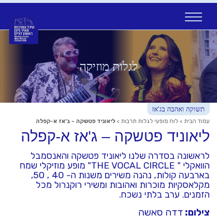
Ski
t
conten
לגלות מוזיקה
תשוקה ואהבה בג'אז
עמוד הבית
>
לוח מופעי לגלות תרבות
>
ליאוניד פטשקה – ג'אז א-קפלה
ליאוניד פטשקה – ג'אז א-קפלה
לראשונה בסדרה שלנו ליאוניד פטשקה והאנסמבל
הוואקלי " THE VOCAL CIRCLE" מופע מוזיקלי שמח
בארבעה קולות, נהנה משירים משנות ה- 40 , 50,
מקלאסקיות מוכרות ואהובות ומשירי רוקנרול מכל
הזמנים. ערב בלתי נשכח.
צילום:
דדה סאשה