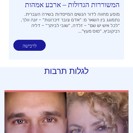
המשוררות הגדולות – ארבע אמהות
מופע מחווה לדור הנשים המייסדות בשירה העברית.
נתמוגג בין השאר מ: ״אדם צובר זיכרונות״ – יונה וולך,
״לכל איש יש שם״ – זלדה, ״שובי לביתך״ – דליה
רביקוביץ, ״סוס מעץ״...
לרכישה
לגלות תרבות