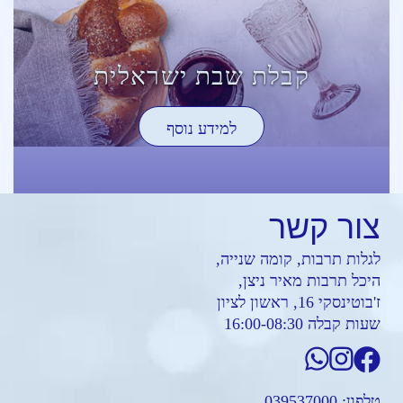
קבלת שבת ישראלית
למידע נוסף
צור
קשר
לגלות תרבות, קומה שנייה,
היכל תרבות מאיר ניצן,
ז'בוטינסקי 16, ראשון לציון
שעות קבלה 16:00-08:30
טלפון:
039537000