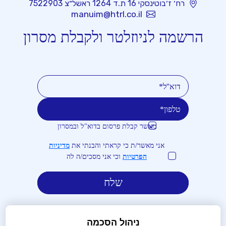
רח׳ ז׳בוטינסקי 16 ת.ד 1264 ראשל״צ 7522903
manuim@htrl.co.il
הרשמה לניוזלטר ולקבלת מסרון
מאשר קבלת פרסום בדוא"ל ובמסרון
טלפון
דוא''ל
אני מאשר/ת כי קראתי והבנתי את
מדיניות
הפרטיות
וכי אני מסכים/ה לה
ניהול הסכמה