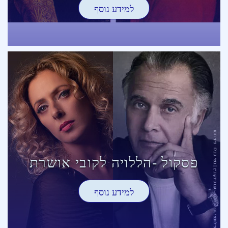
למידע נוסף
פסקול -הללויה לקובי אושרת
למידע נוסף