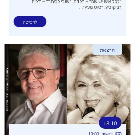
״לכל איש יש שם״ – זלדה, ״שובי לביתך״ – דליה
רביקוביץ, ״סוס מעץ״...
לרכישה
הרצאה
18.10
ראשון, 19:00