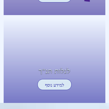
לגלות תנ"ך
למידע נוסף