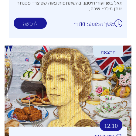
יגאל בשן ועוזי חיטמן. בהשתתפות נאוה שפיצר- פסנתר
יונתן מילר- שירה,...
משך המופע: 80 ד׳
לרכישה
הרצאה
12.10