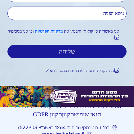
נושא הפניה
אני מאשר/ת כי קראתי והבנתי את
מדיניות הפרטיות
וכי אני מסכים/ה
לה
אשמח לקבל הודעות ועדכונים בסמס ובדוא"ל
אודות
לוח מופעים
על הבמה
צור קשר
מידע שימושי
תנאי שימוש
תקנון
תקנון GDPR
רח׳ ז׳בוטינסקי 16 ת.ד 1264 ראשל״צ 7522903