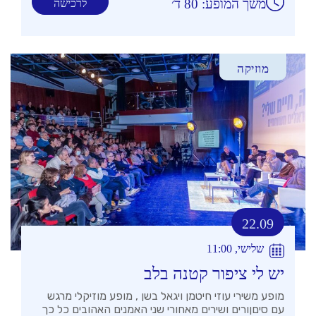
משך המופע: 80 ד׳
לרכישה
מוזיקה
22.09
שלישי, 11:00
יש לי ציפור קטנה בלב
מופע משירי עוזי חיטמן ויגאל בשן , מופע מוזיקלי מרגש
עם סיםןורים ושירים מאחורי שני האמנים האהובים כל כך