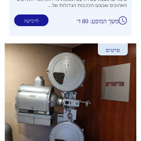
האהובים שבצעו הככבות הגדולות של...
משך המופע: 80 ד׳
לרכישה
סרטים