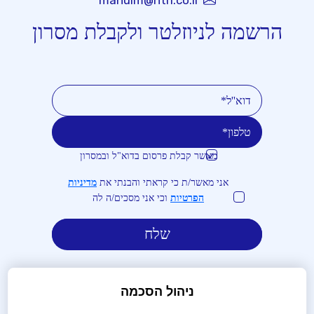
manuim@htrl.co.il
הרשמה לניוזלטר ולקבלת מסרון
מאשר קבלת פרסום בדוא"ל ובמסרון
טלפון
דוא''ל
אני מאשר/ת כי קראתי והבנתי את
מדיניות
הפרטיות
וכי אני מסכים/ה לה
ניהול הסכמה