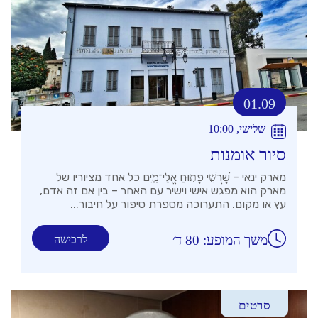
01.09
שלישי, 10:00
סיור אומנות
מארק ינאי – שׇׁרְשִׁ֣י פָת֣וּחַ אֱלֵי־מָ֑יִם כל אחד מציוריו של
מארק הוא מפגש אישי וישיר עם האחר – בין אם זה אדם,
עץ או מקום. התערוכה מספרת סיפור על חיבור...
משך המופע: 80 ד׳
לרכישה
סרטים