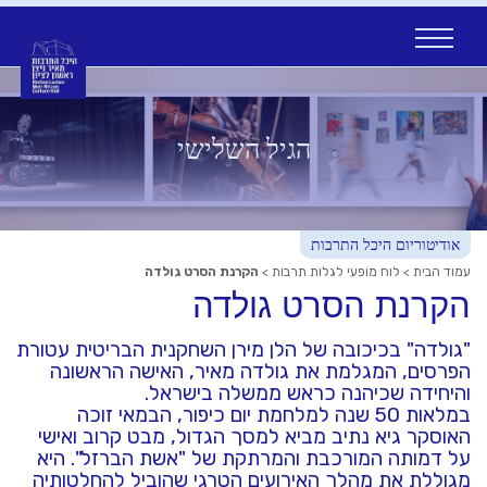
Ski
t
conten
הגיל השלישי
אודיטוריום היכל התרבות
עמוד הבית
>
לוח מופעי לגלות תרבות
>
הקרנת הסרט גולדה
הקרנת הסרט גולדה
"גולדה" בכיכובה של הלן מירן השחקנית הבריטית עטורת
הפרסים, המגלמת את גולדה מאיר, האישה הראשונה
והיחידה שכיהנה כראש ממשלה בישראל.
במלאות 50 שנה למלחמת יום כיפור, הבמאי זוכה
האוסקר גיא נתיב מביא למסך הגדול, מבט קרוב ואישי
על דמותה המורכבת והמרתקת של "אשת הברזל". היא
מגוללת את מהלך האירועים הטרגי שהוביל להחלטותיה