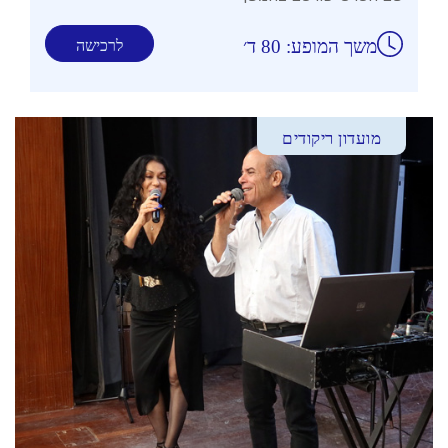
משך המופע: 80 ד׳
לרכישה
מועדון ריקודים