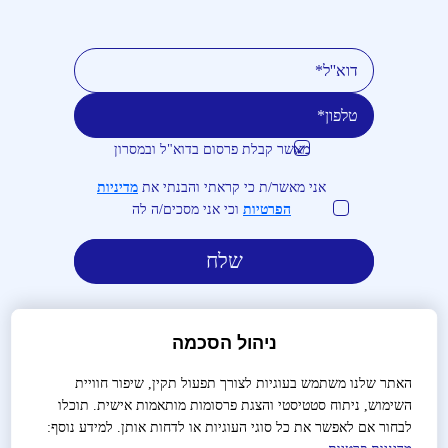
מאשר קבלת פרסום בדוא"ל ובמסרון
טלפון
דוא''ל
אני מאשר/ת כי קראתי והבנתי את
מדיניות
הפרטיות
וכי אני מסכים/ה לה
ניהול הסכמה
האתר שלנו משתמש בעוגיות לצורך תפעול תקין, שיפור חוויית
השימוש, ניתוח סטטיסטי והצגת פרסומות מותאמות אישית. תוכלו
לבירורים והזמנות:
03-9488666
לבחור אם לאפשר את כל סוגי העוגיות או לדחות אותן. למידע נוסף: