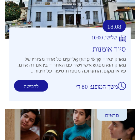
18.08
שלישי, 10:00
סיור אומנות
מארק ינאי – שׇׁרְשִׁ֣י פָת֣וּחַ אֱלֵי־מָ֑יִם כל אחד מציוריו של
מארק הוא מפגש אישי וישיר עם האחר – בין אם זה אדם,
עץ או מקום. התערוכה מספרת סיפור על חיבור...
משך המופע: 80 ד׳
לרכישה
סרטים