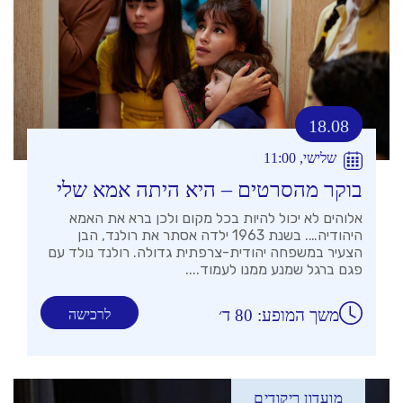
18.08
שלישי, 11:00
בוקר מהסרטים – היא היתה אמא שלי
אלוהים לא יכול להיות בכל מקום ולכן ברא את האמא
היהודיה…. בשנת 1963 ילדה אסתר את רולנד, הבן
הצעיר במשפחה יהודית-צרפתית גדולה. רולנד נולד עם
פגם ברגל שמנע ממנו לעמוד....
משך המופע: 80 ד׳
לרכישה
מועדון ריקודים