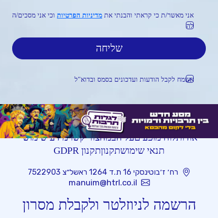
אני מאשר/ת כי קראתי והבנתי את
מדיניות הפרטיות
וכי אני מסכים/ה
לה
אשמח לקבל הודעות ועדכונים בסמס ובדוא"ל
אודות
לוח מופעים
על הבמה
צור קשר
מידע שימושי
תנאי שימוש
תקנון
תקנון GDPR
רח׳ ז׳בוטינסקי 16 ת.ד 1264 ראשל״צ 7522903
manuim@htrl.co.il
הרשמה לניוזלטר ולקבלת מסרון