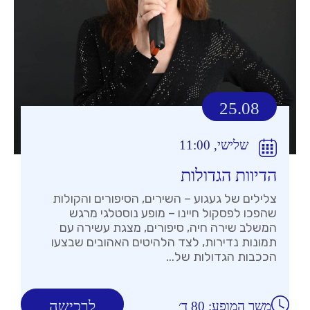
25.08
שלישי, 11:00
הדיוות הגדולות
צלילים של געגוע – השירים, הסיפורים והקולות
שהפכו לפסקול חיינו – מופע נוסטלגי מרגש
המשלב שירה חיה, סיפורים, מצגת עשירה עם
תמונות נדירות, לצד הלהיטים האהובים שבצעו
הככבות הגדולות של...
לרכישה
משך המופע: 80 ד׳