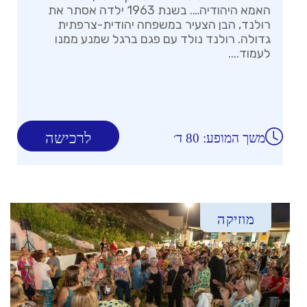
האמא היהודיה…. בשנת 1963 ילדה אסתר את
רולנד, הבן הצעיר במשפחה יהודית-צרפתית
גדולה. רולנד נולד עם פגם ברגל שמנע ממנו
לעמוד....
לרכישה
משך המופע: 80 ד׳
מוזיקה