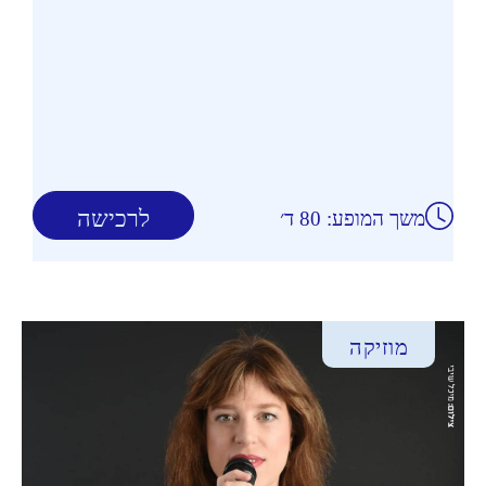
לרכישה
משך המופע: 80 ד׳
מוזיקה