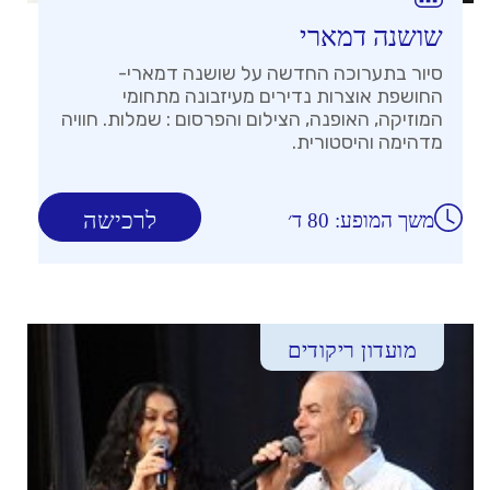
שושנה דמארי
סיור בתערוכה החדשה על שושנה דמארי-
החושפת אוצרות נדירים מעיזבונה מתחומי
המוזיקה, האופנה, הצילום והפרסום : שמלות. חוויה
מדהימה והיסטורית.
לרכישה
משך המופע: 80 ד׳
מועדון ריקודים