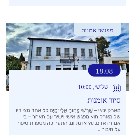
מפגשי אמנות
18.08
שלישי, 10:00
סיור אומנות
מארק ינאי – שׇׁרְשִׁ֣י פָת֣וּחַ אֱלֵי־מָ֑יִם כל אחד מציוריו
של מארק הוא מפגש אישי וישיר עם האחר – בין
אם זה אדם, עץ או מקום. התערוכה מספרת סיפור
על חיבור...