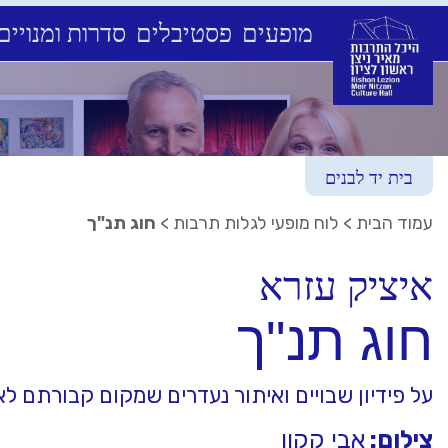
מופעים
פסטיבלים
סדרות ומנויים
Ski
t
conten
בית יד לבנים
עמוד הבית
>
לוח מופעי לגלות תרבות
>
חוג תנ"ך
איציק עזרא
חוג תנ"ך
על פידיון שבויים ואיתור נעדרים שמקום קבורתם לא
צילום:
אבי קקון