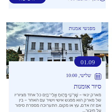
מפגשי אמנות
01.09
שלישי, 10:00
סיור אומנות
מארק ינאי – שׇׁרְשִׁ֣י פָת֣וּחַ אֱלֵי־מָ֑יִם כל אחד מציוריו
של מארק הוא מפגש אישי וישיר עם האחר – בין
אם זה אדם, עץ או מקום. התערוכה מספרת סיפור
על חיבור...