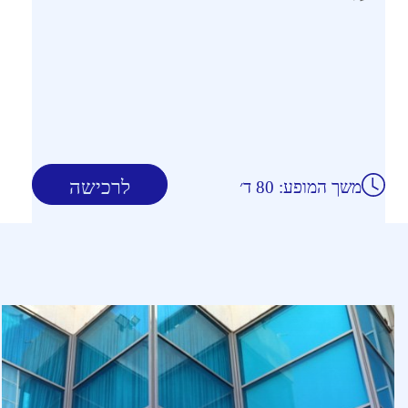
לרכישה
משך המופע: 80 ד׳