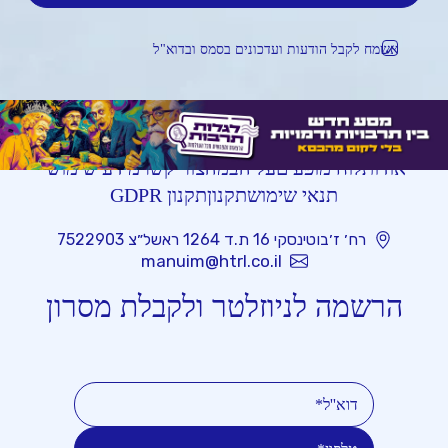
אשמח לקבל הודעות ועדכונים בסמס ובדוא"ל
אודות
לוח מופעים
על הבמה
צור קשר
מידע שימושי
תנאי שימוש
תקנון
תקנון GDPR
רח׳ ז׳בוטינסקי 16 ת.ד 1264 ראשל״צ 7522903
manuim@htrl.co.il
הרשמה לניוזלטר ולקבלת מסרון