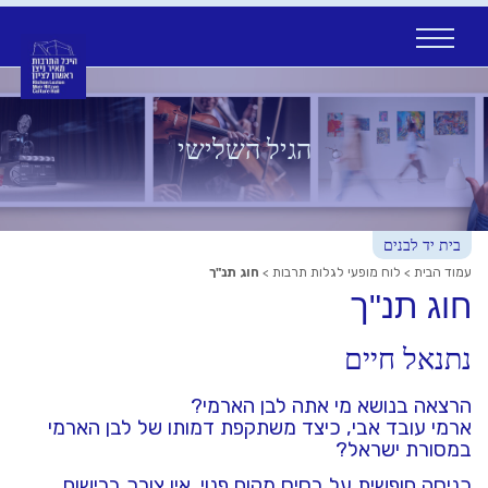
Ski
t
conten
הגיל השלישי
בית יד לבנים
עמוד הבית
>
לוח מופעי לגלות תרבות
>
חוג תנ"ך
חוג תנ"ך
נתנאל חיים
הרצאה בנושא מי אתה לבן הארמי?
ארמי עובד אבי, כיצד משתקפת דמותו של לבן הארמי
במסורת ישראל?
כניסה חופשית על בסיס מקום פנוי. אין צורך ברישום.