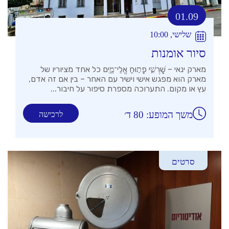
01.09
שלישי, 10:00
סיור אומנות
מארק ינאי – שׇׁרְשִׁ֣י פָת֣וּחַ אֱלֵי־מָ֑יִם כל אחד מציוריו של
מארק הוא מפגש אישי וישיר עם האחר – בין אם זה אדם,
עץ או מקום. התערוכה מספרת סיפור על חיבור...
משך המופע: 80 ד׳
לרכישה
סרטים