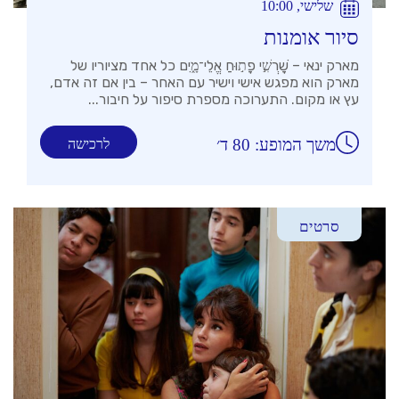
שלישי, 10:00
סיור אומנות
מארק ינאי – שׇׁרְשִׁ֣י פָת֣וּחַ אֱלֵי־מָ֑יִם כל אחד מציוריו של
מארק הוא מפגש אישי וישיר עם האחר – בין אם זה אדם,
עץ או מקום. התערוכה מספרת סיפור על חיבור...
משך המופע: 80 ד׳
לרכישה
סרטים