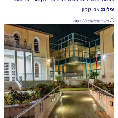
צילום:
אבי קקון
משך הרצאה: 80 דקות