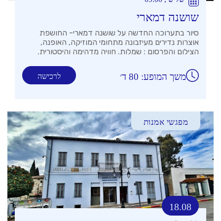
שושנה דמארי
סיור בתערוכה החדשה על שושנה דמארי- החושפת
אוצרות נדירים מעיזבונה מתחומי המוזיקה, האופנה,
הצילום והפרסום : שמלות. חוויה מדהימה והיסטורית.
משך המופע: 80 ד׳
לרכישה
מפגשי אמנות
18.08