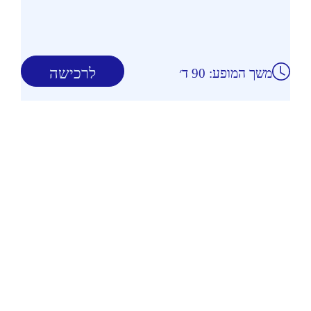
לרכישה
משך המופע: 90 ד׳