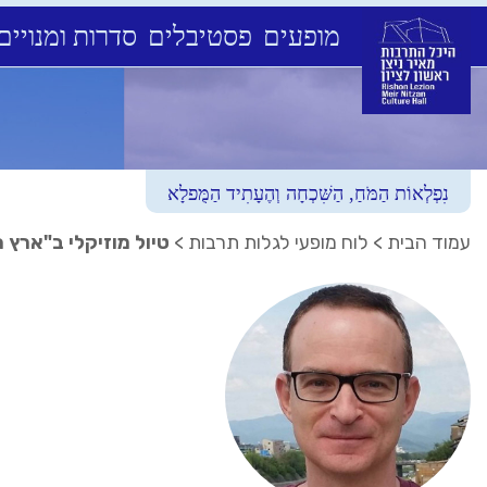
מופעים
פסטיבלים
סדרות ומנויים
Ski
t
conten
נִפְלְאוֹת הַמֹּחַ, הַשִּׁכְחָה וְהֶעָתִיד הַמֻּפלָא
עמוד הבית
>
לוח מופעי לגלות תרבות
>
טיול מוזיקלי ב"ארץ 