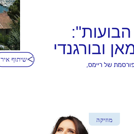
הבועות":
ן ובורגנדי
שיתוף אירו
ורסמת של ריימס,
מוזיקה