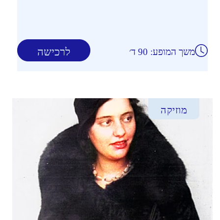
לרכישה
משך המופע: 90 ד׳
מוזיקה