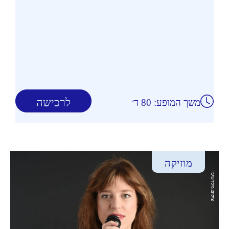
לרכישה
משך המופע: 80 ד׳
מוזיקה