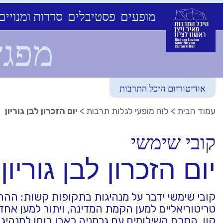
מופעים
פסטיבלים
סדרות ומנויים
Ski
מפגש
t
conten
אודיטוריום היכל התרבות
עמוד הבית
>
לוח מופעי לגלות תרבות
>
יום הזכרון לבן גוריון
קובי שימשי
יום הזכרון לבן גוריון
קובי שימשי ידבר על מנהיגות בתקופות קשות: ההח
טריטוריאליים למען הקמת המדינה, ויתור למען אחד
קוו, הסכם השילומים עם גרמניה כאבן בוחן למנהיג