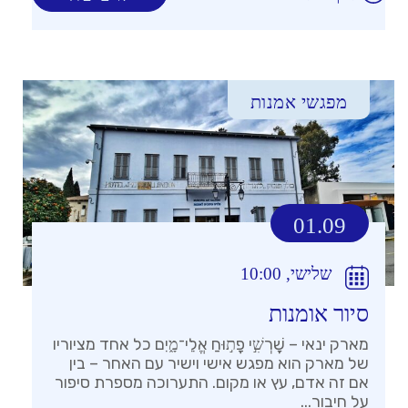
מפגשי אמנות
01.09
שלישי, 10:00
סיור אומנות
מארק ינאי – שׇׁרְשִׁ֣י פָת֣וּחַ אֱלֵי־מָ֑יִם כל אחד מציוריו
של מארק הוא מפגש אישי וישיר עם האחר – בין
אם זה אדם, עץ או מקום. התערוכה מספרת סיפור
על חיבור...