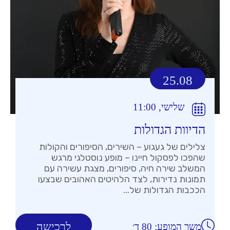
25.08
שלישי, 11:00
הדיוות הגדולות
צלילים של געגוע – השירים, הסיפורים והקולות
שהפכו לפסקול חיינו – מופע נוסטלגי מרגש
המשלב שירה חיה, סיפורים, מצגת עשירה עם
תמונות נדירות, לצד הלהיטים האהובים שבצעו
הככבות הגדולות של...
לרכישה
משך המופע: 80 ד׳