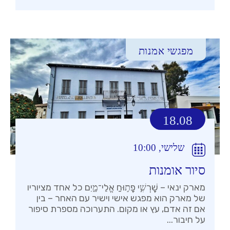
מפגשי אמנות
18.08
שלישי, 10:00
סיור אומנות
מארק ינאי – שׇׁרְשִׁ֣י פָת֣וּחַ אֱלֵי־מָ֑יִם כל אחד מציוריו
של מארק הוא מפגש אישי וישיר עם האחר – בין
אם זה אדם, עץ או מקום. התערוכה מספרת סיפור
על חיבור...