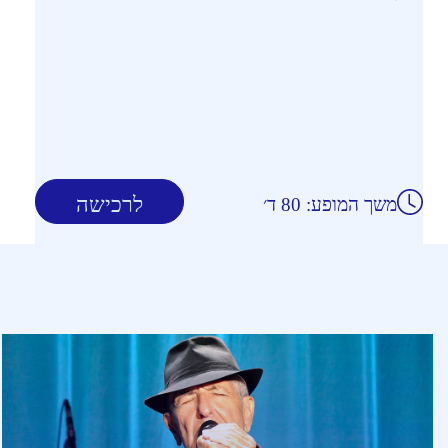
לרכישה
משך המופע: 80 ד׳