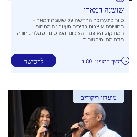
שושנה דמארי
סיור בתערוכה החדשה על שושנה דמארי-
החושפת אוצרות נדירים מעיזבונה מתחומי
המוזיקה, האופנה, הצילום והפרסום : שמלות. חוויה
מדהימה והיסטורית.
לרכישה
משך המופע: 80 ד׳
מועדון ריקודים