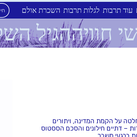
עוד תרבות
לגלות תרבות
השכרת אולם
י חוויההגיל השל
לטה על הקמת המדינה, ויתורים
ות – דתיים חילונים והסכם הססטוס
ות ברגעי משבר