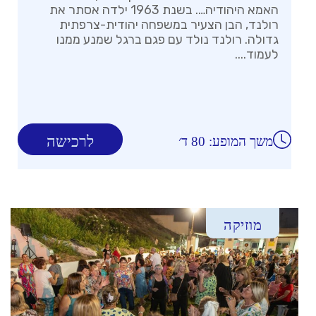
האמא היהודיה…. בשנת 1963 ילדה אסתר את
רולנד, הבן הצעיר במשפחה יהודית-צרפתית
גדולה. רולנד נולד עם פגם ברגל שמנע ממנו
לעמוד....
לרכישה
משך המופע: 80 ד׳
מוזיקה