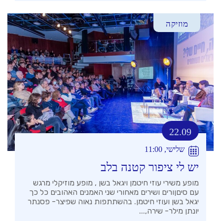
מוזיקה
22.09
שלישי, 11:00
יש לי ציפור קטנה בלב
מופע משירי עוזי חיטמן ויגאל בשן , מופע מוזיקלי מרגש
עם סיםןורים ושירים מאחורי שני האמנים האהובים כל כך
יגאל בשן ועוזי חיטמן. בהשתתפות נאוה שפיצר- פסנתר
יונתן מילר- שירה,...