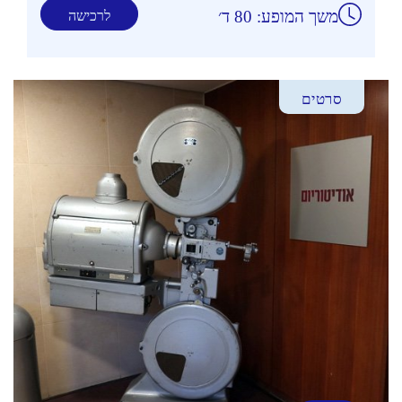
משך המופע: 80 ד׳
לרכישה
סרטים