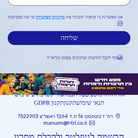
אני מאשר/ת כי קראתי והבנתי את
מדיניות הפרטיות
וכי אני מסכים/ה
לה
אשמח לקבל הודעות ועדכונים בסמס ובדוא"ל
אודות
לוח מופעים
על הבמה
צור קשר
מידע שימושי
תנאי שימוש
תקנון
תקנון GDPR
רח׳ ז׳בוטינסקי 16 ת.ד 1264 ראשל״צ 7522903
manuim@htrl.co.il
הרשמה לניוזלטר ולקבלת מסרון