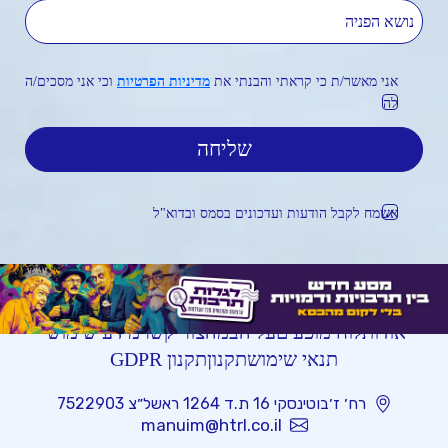
נושא הפניה
אני מאשר/ת כי קראתי והבנתי את
מדיניות הפרטיות
וכי אני מסכים/ה
לה
אשמח לקבל הודעות ועדכונים בסמס ובדוא"ל
אודות
לוח מופעים
על הבמה
צור קשר
מידע שימושי
תנאי שימוש
תקנון
תקנון GDPR
רח׳ ז׳בוטינסקי 16 ת.ד 1264 ראשל״צ 7522903
manuim@htrl.co.il