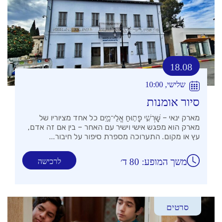
18.08
שלישי, 10:00
סיור אומנות
מארק ינאי – שׇׁרְשִׁ֣י פָת֣וּחַ אֱלֵי־מָ֑יִם כל אחד מציוריו של
מארק הוא מפגש אישי וישיר עם האחר – בין אם זה אדם,
עץ או מקום. התערוכה מספרת סיפור על חיבור...
משך המופע: 80 ד׳
לרכישה
סרטים