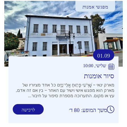
מפגשי אמנות
01.09
שלישי, 10:00
סיור אומנות
מארק ינאי – שׇׁרְשִׁ֣י פָת֣וּחַ אֱלֵי־מָ֑יִם כל אחד מציוריו של
מארק הוא מפגש אישי וישיר עם האחר – בין אם זה אדם,
עץ או מקום. התערוכה מספרת סיפור על חיבור...
משך המופע: 80 ד׳
לרכישה