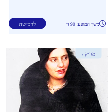
לרכישה
משך המופע: 90 ד׳
מוזיקה