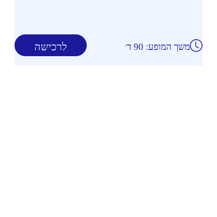
לרכישה
משך המופע: 90 ד׳