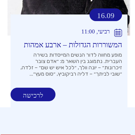
16.09
רביעי, 11:00
המשוררות הגדולות – ארבע אמהות
מופע מחווה לדור הנשים המייסדות בשירה
העברית. נתמוגג בין השאר מ: ״אדם צובר
זיכרונות״ – יונה וולך, ״לכל איש יש שם״ – זלדה,
״שובי לביתך״ – דליה רביקוביץ, ״סוס מעץ״...
לרכישה