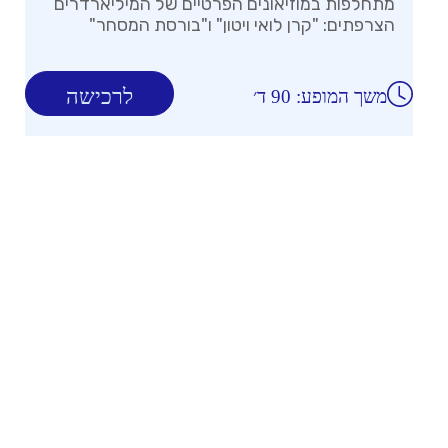
מתחלפות במוזיאונים הפרטיים של המיליארדרים
הצרפתים: "קרן לואי ויטון" ו"בורסת המסחר"
לרכישה
משך המופע: 90 ד׳