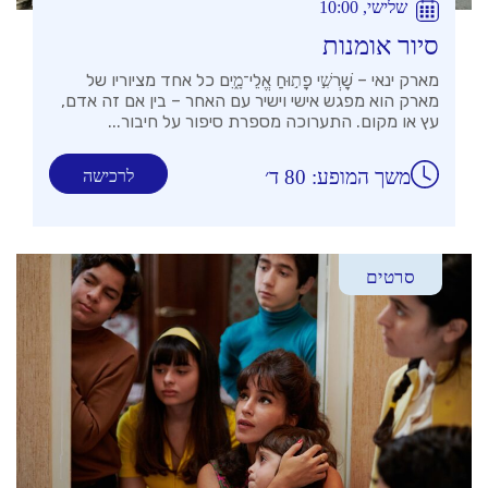
שלישי, 10:00
סיור אומנות
מארק ינאי – שׇׁרְשִׁ֣י פָת֣וּחַ אֱלֵי־מָ֑יִם כל אחד מציוריו של
מארק הוא מפגש אישי וישיר עם האחר – בין אם זה אדם,
עץ או מקום. התערוכה מספרת סיפור על חיבור...
משך המופע: 80 ד׳
לרכישה
סרטים