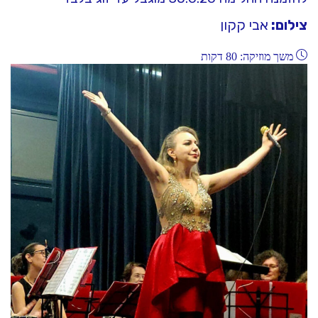
צילום:
אבי קקון
משך מוזיקה: 80 דקות