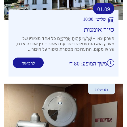
01.09
שלישי, 10:00
סיור אומנות
מארק ינאי – שׇׁרְשִׁ֣י פָת֣וּחַ אֱלֵי־מָ֑יִם כל אחד מציוריו של
מארק הוא מפגש אישי וישיר עם האחר – בין אם זה אדם,
עץ או מקום. התערוכה מספרת סיפור על חיבור...
משך המופע: 80 ד׳
לרכישה
סרטים