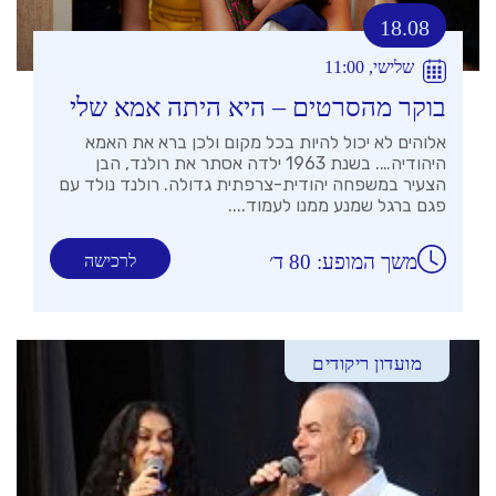
18.08
שלישי, 11:00
בוקר מהסרטים – היא היתה אמא שלי
אלוהים לא יכול להיות בכל מקום ולכן ברא את האמא
היהודיה…. בשנת 1963 ילדה אסתר את רולנד, הבן
הצעיר במשפחה יהודית-צרפתית גדולה. רולנד נולד עם
פגם ברגל שמנע ממנו לעמוד....
משך המופע: 80 ד׳
לרכישה
מועדון ריקודים