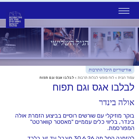
Ski
t
conten
הגיל השלישי
אודיטוריום היכל התרבות
עמוד הבית
>
לוח מופעי לגלות תרבות
>
לבלבו אגס וגם תפוח
לבלבו אגס וגם תפוח
אולה בינדר
בוקר מוזיקלי עם שורשים רוסיים בביצוע הזמרת אולה
בינדר, בליווי כלים עממיים "מאסטר קווארטט"
המפורסמת.
להזמנה החל מה 30.6.26 מוגבל עד זוג בלבד