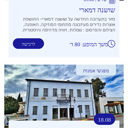
שושנה דמארי
סיור בתערוכה החדשה על שושנה דמארי- החושפת
אוצרות נדירים מעיזבונה מתחומי המוזיקה, האופנה,
הצילום והפרסום : שמלות. חוויה מדהימה והיסטורית.
משך המופע: 80 ד׳
לרכישה
מפגשי אמנות
18.08