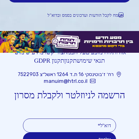
אשמח לקבל הודעות ועדכונים בסמס ובדוא"ל
אודות
לוח מופעים
על הבמה
צור קשר
מידע שימושי
תנאי שימוש
תקנון
תקנון GDPR
רח׳ ז׳בוטינסקי 16 ת.ד 1264 ראשל״צ 7522903
manuim@htrl.co.il
הרשמה לניוזלטר ולקבלת מסרון