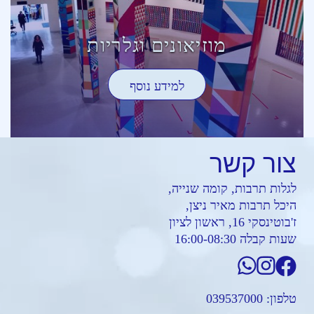
מוזיאונים וגלריות
למידע נוסף
צור
קשר
לגלות תרבות, קומה שנייה,
היכל תרבות מאיר ניצן,
ז'בוטינסקי 16, ראשון לציון
שעות קבלה 16:00-08:30
טלפון:
039537000