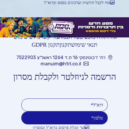
אשמח לקבל הודעות ועדכונים בסמס ובדוא"ל
אודות
לוח מופעים
על הבמה
צור קשר
מידע שימושי
תנאי שימוש
תקנון
תקנון GDPR
רח׳ ז׳בוטינסקי 16 ת.ד 1264 ראשל״צ 7522903
manuim@htrl.co.il
הרשמה לניוזלטר ולקבלת מסרון
מאשר קבלת פרסום בדוא"ל ובמסרון