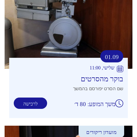
01.09
שלישי, 11:00
בוקר מהסרטים
שם הסרט יפורסם בהמשך
משך המופע: 80 ד׳
לרכישה
מועדון ריקודים