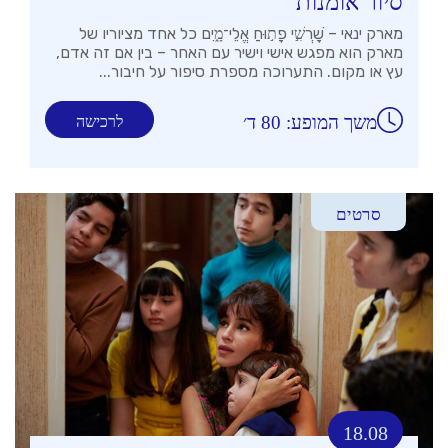
סיור אומנות
מארק ינאי – שׇׁרְשִׁ֣י פָת֣וּחַ אֱלֵי־מָ֑יִם כל אחד מציוריו של
מארק הוא מפגש אישי וישיר עם האחר – בין אם זה אדם,
עץ או מקום. התערוכה מספרת סיפור על חיבור...
משך המופע: 80 ד׳
לרכישה
סרטים
18.08