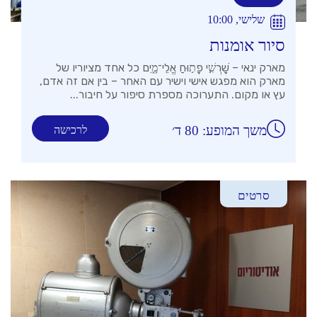
שלישי, 10:00
סיור אומנות
מארק ינאי – שׇׁרְשִׁ֣י פָת֣וּחַ אֱלֵי־מָ֑יִם כל אחד מציוריו של
מארק הוא מפגש אישי וישיר עם האחר – בין אם זה אדם,
עץ או מקום. התערוכה מספרת סיפור על חיבור...
משך המופע: 80 ד׳
לרכישה
סרטים