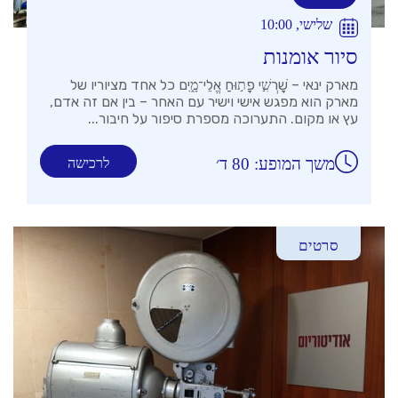
שלישי, 10:00
סיור אומנות
מארק ינאי – שׇׁרְשִׁ֣י פָת֣וּחַ אֱלֵי־מָ֑יִם כל אחד מציוריו של
מארק הוא מפגש אישי וישיר עם האחר – בין אם זה אדם,
עץ או מקום. התערוכה מספרת סיפור על חיבור...
משך המופע: 80 ד׳
לרכישה
סרטים