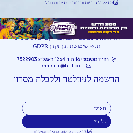
אשמח לקבל הודעות ועדכונים בסמס ובדוא"ל
אודות
לוח מופעים
על הבמה
צור קשר
מידע שימושי
תנאי שימוש
תקנון
תקנון GDPR
רח׳ ז׳בוטינסקי 16 ת.ד 1264 ראשל״צ 7522903
manuim@htrl.co.il
הרשמה לניוזלטר ולקבלת מסרון
מאשר קבלת פרסום בדוא"ל ובמסרון