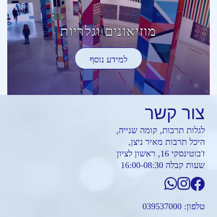
מוזיאונים וגלריות
למידע נוסף
צור
קשר
לגלות תרבות, קומה שנייה,
היכל תרבות מאיר ניצן,
ז'בוטינסקי 16, ראשון לציון
שעות קבלה 16:00-08:30
טלפון:
039537000