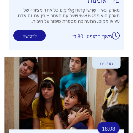
סיור אומנות
מארק ינאי – שׇׁרְשִׁ֣י פָת֣וּחַ אֱלֵי־מָ֑יִם כל אחד מציוריו של
מארק הוא מפגש אישי וישיר עם האחר – בין אם זה אדם,
עץ או מקום. התערוכה מספרת סיפור על חיבור...
משך המופע: 80 ד׳
לרכישה
סרטים
18.08