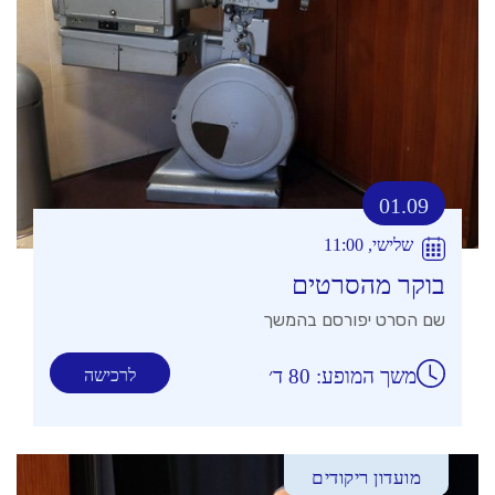
01.09
שלישי, 11:00
בוקר מהסרטים
שם הסרט יפורסם בהמשך
משך המופע: 80 ד׳
לרכישה
מועדון ריקודים