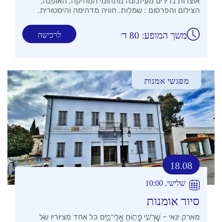
אוצרות נדירים מעיזבונה מתחומי המוזיקה, האופנה,
הצילום והפרסום : שמלות. חוויה מדהימה והיסטורית.
משך המופע: 80 ד׳
לרכישה
מפגשי אמנות
18.08
שלישי, 10:00
סיור אומנות
מארק ינאי – שׇׁרְשִׁ֣י פָת֣וּחַ אֱלֵי־מָ֑יִם כל אחד מציוריו של