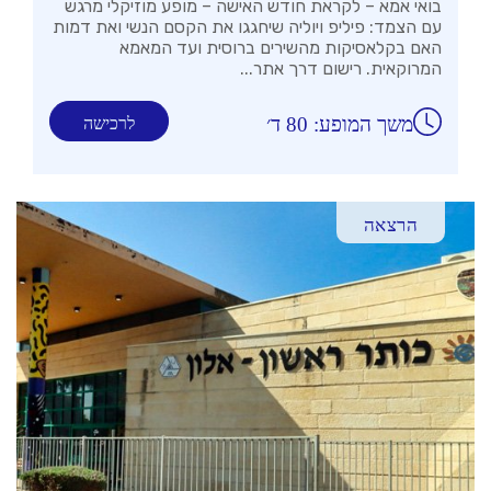
בואי אמא – לקראת חודש האישה – מופע מוזיקלי מרגש
עם הצמד: פיליפ ויוליה שיחגגו את הקסם הנשי ואת דמות
האם בקלאסיקות מהשירים ברוסית ועד המאמא
המרוקאית. רישום דרך אתר...
משך המופע: 80 ד׳
לרכישה
הרצאה