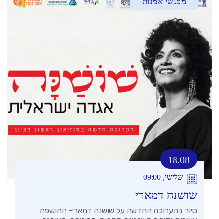
מפגשי אמנות
18.08
שלישי, 09:00
שושנה דמארי
סיור בתערוכה החדשה על שושנה דמארי- החושפת