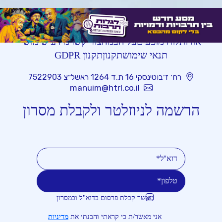
אודות
לוח מופעים
על הבמה
צור קשר
מידע שימושי
תנאי שימוש
תקנון
תקנון GDPR
רח׳ ז׳בוטינסקי 16 ת.ד 1264 ראשל״צ 7522903
manuim@htrl.co.il
הרשמה לניוזלטר ולקבלת מסרון
מאשר קבלת פרסום בדוא"ל ובמסרון
טלפון
דוא''ל
אני מאשר/ת כי קראתי והבנתי את
מדיניות