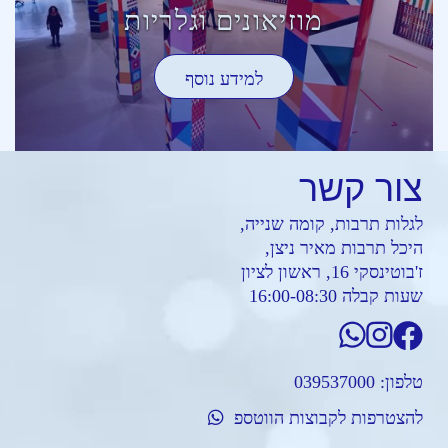
מוזיאונים וגלריות
למידע נוסף
צור
קשר
לגלות תרבות, קומה שנייה,
היכל תרבות מאיר ניצן,
ז'בוטינסקי 16, ראשון לציון
שעות קבלה 16:00-08:30
טלפון:
039537000
להצטרפות לקבוצות הווטספ