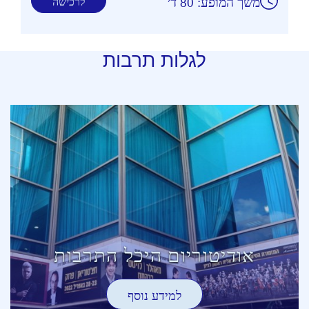
משך המופע: 80 ד׳
לרכישה
לגלות תרבות
אודיטוריום היכל התרבות
למידע נוסף