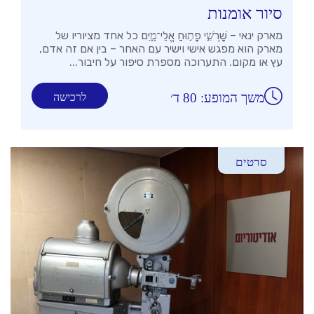
סיור אומנות
מארק ינאי – שׇׁרְשִׁ֣י פָת֣וּחַ אֱלֵי־מָ֑יִם כל אחד מציוריו של
מארק הוא מפגש אישי וישיר עם האחר – בין אם זה אדם,
עץ או מקום. התערוכה מספרת סיפור על חיבור...
משך המופע: 80 ד׳
לרכישה
סרטים