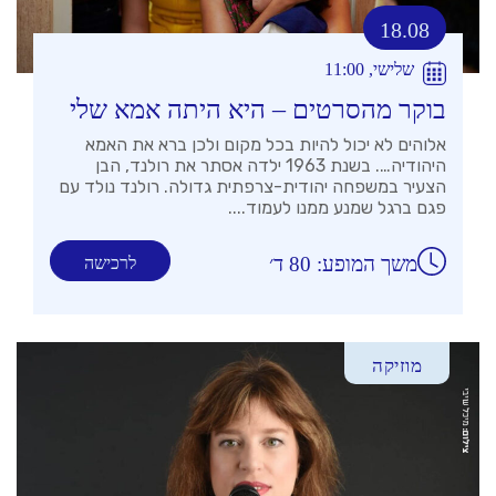
18.08
שלישי, 11:00
בוקר מהסרטים – היא היתה אמא שלי
אלוהים לא יכול להיות בכל מקום ולכן ברא את האמא
היהודיה…. בשנת 1963 ילדה אסתר את רולנד, הבן
הצעיר במשפחה יהודית-צרפתית גדולה. רולנד נולד עם
פגם ברגל שמנע ממנו לעמוד....
משך המופע: 80 ד׳
לרכישה
מוזיקה