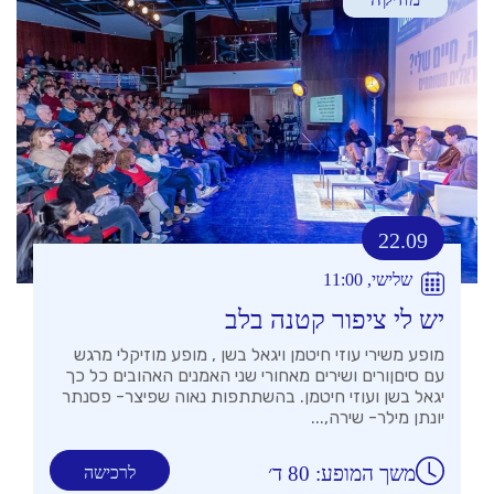
22.09
שלישי, 11:00
יש לי ציפור קטנה בלב
מופע משירי עוזי חיטמן ויגאל בשן , מופע מוזיקלי מרגש
עם סיםןורים ושירים מאחורי שני האמנים האהובים כל כך
יגאל בשן ועוזי חיטמן. בהשתתפות נאוה שפיצר- פסנתר
יונתן מילר- שירה,...
משך המופע: 80 ד׳
לרכישה