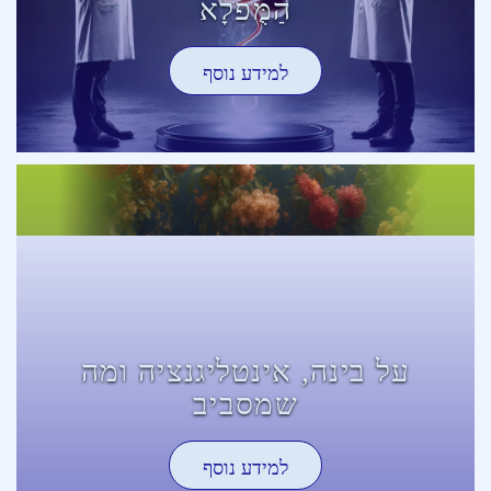
הַמֻּפלָא
למידע נוסף
על בינה, אינטליגנציה ומה
שמסביב
למידע נוסף