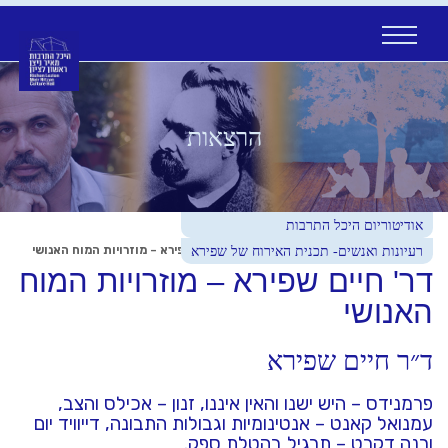
Ski
t
conten
הרצאות
אודיטוריום היכל התרבות
עמוד הבית
>
לוח מופעי לגלות תרבות
>
דר' חיים שפירא – מוזרויות המוח האנושי
רעיונות ואנשים- תכנית האירוח של שפירא
דר' חיים שפירא – מוזרויות המוח
האנושי
ד״ר חיים שפירא
פרמנידס – היש ישנו והאין איננו, זנון – אכילס והצב,
עמנואל קאנט – אנטינומיות וגבולות התבונה, דייוויד יום
ורנה דקרט – תרגיל בהטלת ספק.