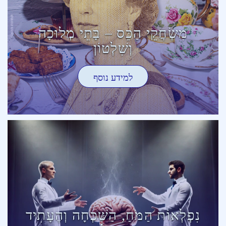
מִשְׂחֲקֵי הַכֵּס – בָּתֵּי מְלוּכָה
וְשִׁלְטוֹן
למידע נוסף
נִפְלְאוֹת הַמֹּחַ, הַשִּׁכְחָה וְהֶעָתִיד