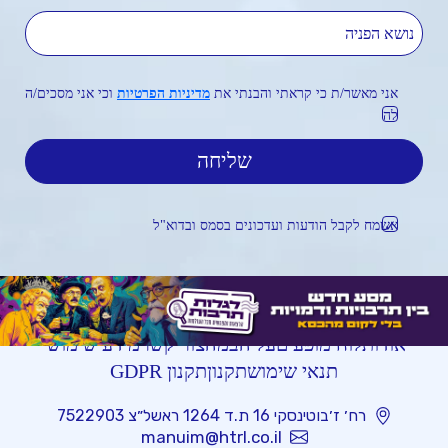
נושא הפניה
אני מאשר/ת כי קראתי והבנתי את
מדיניות הפרטיות
וכי אני מסכים/ה
לה
אשמח לקבל הודעות ועדכונים בסמס ובדוא"ל
אודות
לוח מופעים
על הבמה
צור קשר
מידע שימושי
תנאי שימוש
תקנון
תקנון GDPR
רח׳ ז׳בוטינסקי 16 ת.ד 1264 ראשל״צ 7522903
manuim@htrl.co.il