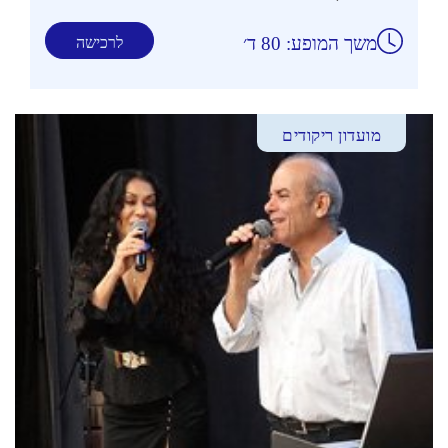
משך המופע: 80 ד׳
לרכישה
מועדון ריקודים