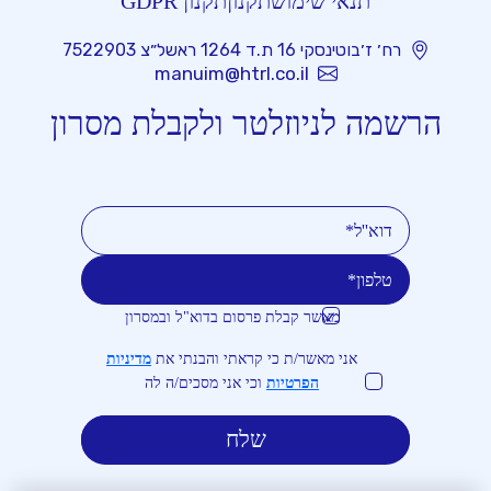
תנאי שימוש
תקנון
תקנון GDPR
רח׳ ז׳בוטינסקי 16 ת.ד 1264 ראשל״צ 7522903
manuim@htrl.co.il
הרשמה לניוזלטר ולקבלת מסרון
מאשר קבלת פרסום בדוא"ל ובמסרון
טלפון
דוא''ל
אני מאשר/ת כי קראתי והבנתי את
מדיניות
הפרטיות
וכי אני מסכים/ה לה