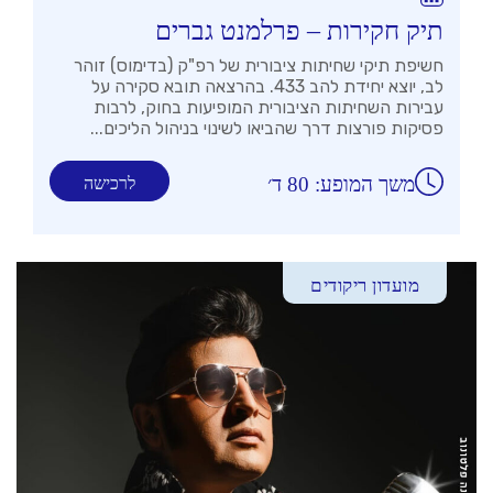
תיק חקירות – פרלמנט גברים
חשיפת תיקי שחיתות ציבורית של רפ"ק (בדימוס) זוהר
לב, יוצא יחידת להב 433. בהרצאה תובא סקירה על
עבירות השחיתות הציבורית המופיעות בחוק, לרבות
פסיקות פורצות דרך שהביאו לשינוי בניהול הליכים...
משך המופע: 80 ד׳
לרכישה
מועדון ריקודים