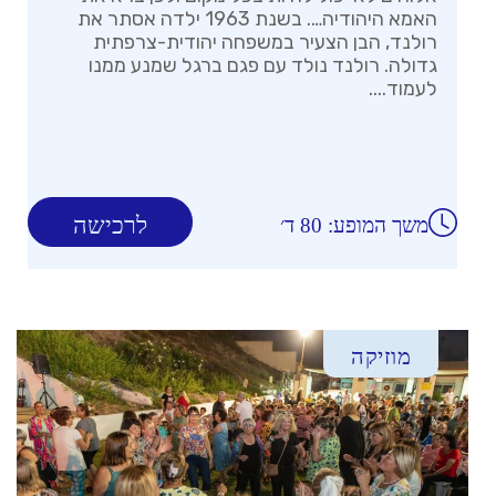
האמא היהודיה…. בשנת 1963 ילדה אסתר את
רולנד, הבן הצעיר במשפחה יהודית-צרפתית
גדולה. רולנד נולד עם פגם ברגל שמנע ממנו
לעמוד....
לרכישה
משך המופע: 80 ד׳
מוזיקה