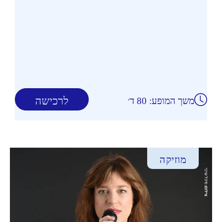
לרכישה
משך המופע: 80 ד׳
מוזיקה