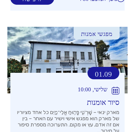
מפגשי אמנות
01.09
שלישי, 10:00
סיור אומנות
מארק ינאי – שׇׁרְשִׁ֣י פָת֣וּחַ אֱלֵי־מָ֑יִם כל אחד מציוריו
של מארק הוא מפגש אישי וישיר עם האחר – בין
אם זה אדם, עץ או מקום. התערוכה מספרת סיפור
על חיבור...