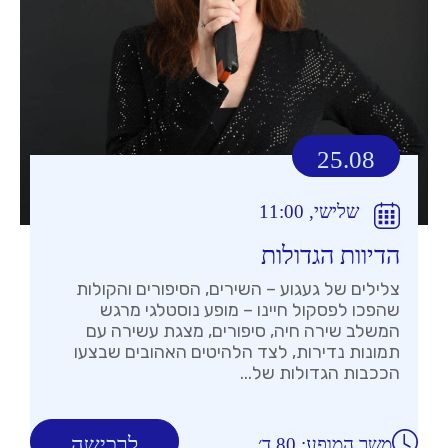
25.08
שלישי, 11:00
הדיוות הגדולות
צלילים של געגוע – השירים, הסיפורים והקולות
שהפכו לפסקול חיינו – מופע נוסטלגי מרגש
המשלב שירה חיה, סיפורים, מצגת עשירה עם
תמונות נדירות, לצד הלהיטים האהובים שבצעו
הככבות הגדולות של...
לרכישה
משך המופע: 80 ד׳