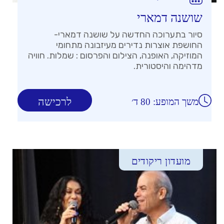
שושנה דמארי
סיור בתערוכה החדשה על שושנה דמארי-
החושפת אוצרות נדירים מעיזבונה מתחומי
המוזיקה, האופנה, הצילום והפרסום : שמלות. חוויה
מדהימה והיסטורית.
לרכישה
משך המופע: 80 ד׳
מועדון ריקודים