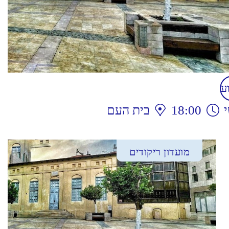
ע
18:00
בית העם
מועדון ריקודים