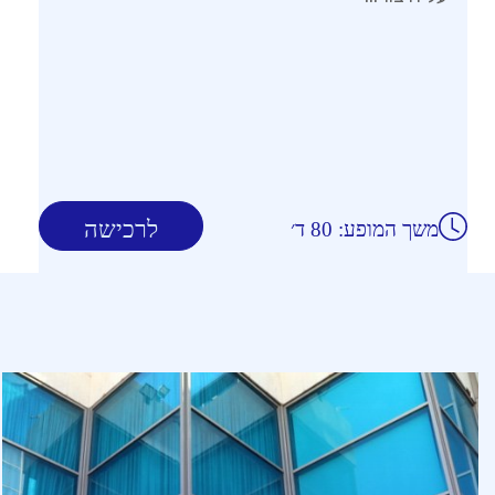
לרכישה
משך המופע: 80 ד׳