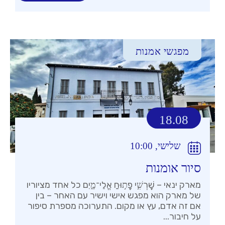
מפגשי אמנות
18.08
שלישי, 10:00
סיור אומנות
מארק ינאי – שׇׁרְשִׁ֣י פָת֣וּחַ אֱלֵי־מָ֑יִם כל אחד מציוריו
של מארק הוא מפגש אישי וישיר עם האחר – בין
אם זה אדם, עץ או מקום. התערוכה מספרת סיפור
על חיבור...