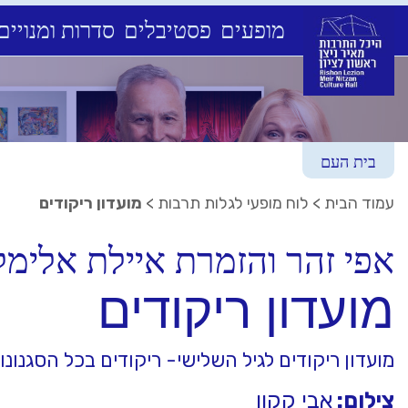
מופעים
פסטיבלים
סדרות ומנויים
Ski
t
conten
בית העם
עמוד הבית
>
לוח מופעי לגלות תרבות
>
מועדון ריקודים
אפי זהר והזמרת איילת אלימל
מועדון ריקודים
מועדון ריקודים לגיל השלישי- ריקודים בכל הסגנונ
צילום:
אבי קקון