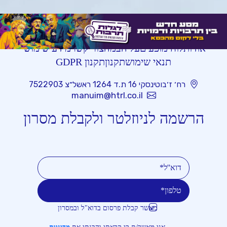
אודות
לוח מופעים
על הבמה
צור קשר
מידע שימושי
תנאי שימוש
תקנון
תקנון GDPR
רח׳ ז׳בוטינסקי 16 ת.ד 1264 ראשל״צ 7522903
manuim@htrl.co.il
הרשמה לניוזלטר ולקבלת מסרון
מאשר קבלת פרסום בדוא"ל ובמסרון
טלפון
דוא''ל