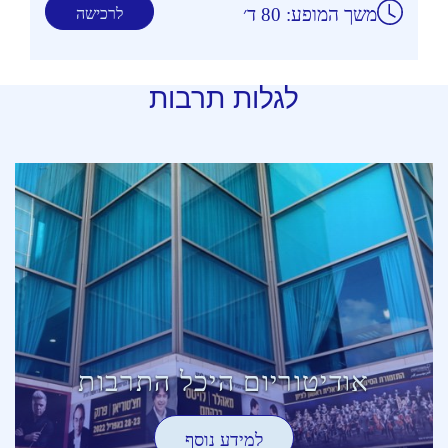
משך המופע: 80 ד׳
לרכישה
לגלות תרבות
אודיטוריום היכל התרבות
למידע נוסף