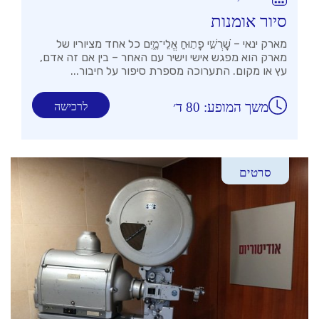
סיור אומנות
מארק ינאי – שׇׁרְשִׁ֣י פָת֣וּחַ אֱלֵי־מָ֑יִם כל אחד מציוריו של
מארק הוא מפגש אישי וישיר עם האחר – בין אם זה אדם,
עץ או מקום. התערוכה מספרת סיפור על חיבור...
משך המופע: 80 ד׳
לרכישה
סרטים