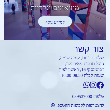
מוזיאונים וגלריות
למידע נוסף
צור
קשר
לגלות תרבות, קומה שנייה,
היכל תרבות מאיר ניצן,
ז'בוטינסקי 16, ראשון לציון
שעות קבלה 16:00-08:30
טלפון:
039537000
להצטרפות לקבוצות הווטספ