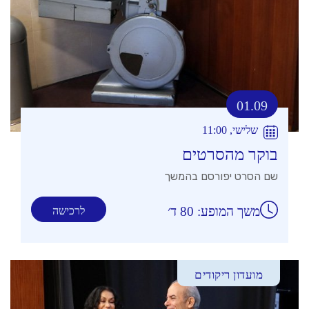
01.09
שלישי, 11:00
בוקר מהסרטים
שם הסרט יפורסם בהמשך
משך המופע: 80 ד׳
לרכישה
מועדון ריקודים