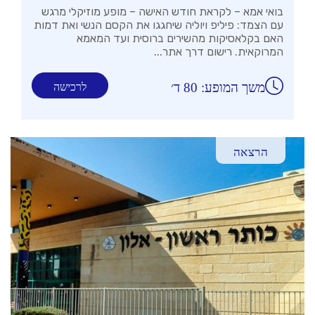
בואי אמא – לקראת חודש האישה – מופע מוזיקלי מרגש
עם הצמד: פיליפ ויוליה שיחגגו את הקסם הנשי ואת דמות
האם בקלאסיקות מהשירים ברוסית ועד המאמא
המרוקאית. רישום דרך אתר...
משך המופע: 80 ד׳
לרכישה
הרצאה