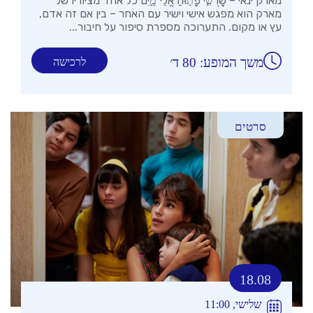
מארק ינאי – שׇׁרְשִׁ֣י פָת֣וּחַ אֱלֵי־מָ֑יִם כל אחד מציוריו של
מארק הוא מפגש אישי וישיר עם האחר – בין אם זה אדם,
עץ או מקום. התערוכה מספרת סיפור על חיבור...
משך המופע: 80 ד׳
לרכישה
סרטים
18.08
שלישי, 11:00