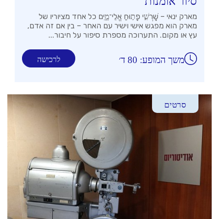
סיור אומנות
מארק ינאי – שׇׁרְשִׁ֣י פָת֣וּחַ אֱלֵי־מָ֑יִם כל אחד מציוריו של
מארק הוא מפגש אישי וישיר עם האחר – בין אם זה אדם,
עץ או מקום. התערוכה מספרת סיפור על חיבור...
משך המופע: 80 ד׳
לרכישה
סרטים