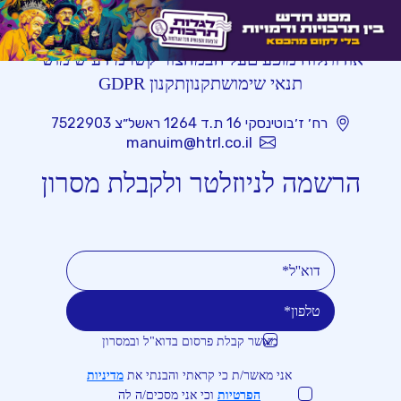
אודות
לוח מופעים
על הבמה
צור קשר
מידע שימושי
תנאי שימוש
תקנון
תקנון GDPR
רח׳ ז׳בוטינסקי 16 ת.ד 1264 ראשל״צ 7522903
manuim@htrl.co.il
הרשמה לניוזלטר ולקבלת מסרון
מאשר קבלת פרסום בדוא"ל ובמסרון
טלפון
דוא''ל
אני מאשר/ת כי קראתי והבנתי את
מדיניות
הפרטיות
וכי אני מסכים/ה לה