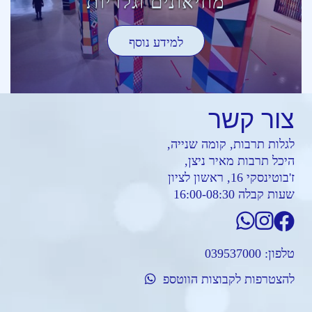
מוזיאונים וגלריות
למידע נוסף
צור
קשר
לגלות תרבות, קומה שנייה,
היכל תרבות מאיר ניצן,
ז'בוטינסקי 16, ראשון לציון
שעות קבלה 16:00-08:30
טלפון:
039537000
להצטרפות לקבוצות הווטספ