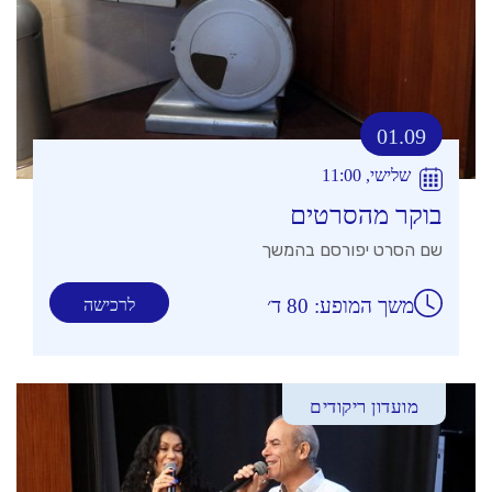
01.09
שלישי, 11:00
בוקר מהסרטים
שם הסרט יפורסם בהמשך
משך המופע: 80 ד׳
לרכישה
מועדון ריקודים