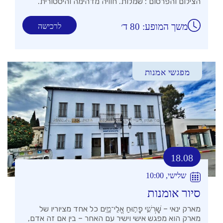
הצילום והפרסום : שמלות. חוויה מדהימה והיסטורית.
משך המופע: 80 ד׳
לרכישה
מפגשי אמנות
18.08
שלישי, 10:00
סיור אומנות
מארק ינאי – שׇׁרְשִׁ֣י פָת֣וּחַ אֱלֵי־מָ֑יִם כל אחד מציוריו של
מארק הוא מפגש אישי וישיר עם האחר – בין אם זה אדם,