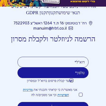
אודות
לוח מופעים
על הבמה
צור קשר
מידע שימושי
תנאי שימוש
תקנון
תקנון GDPR
רח׳ ז׳בוטינסקי 16 ת.ד 1264 ראשל״צ 7522903
manuim@htrl.co.il
הרשמה לניוזלטר ולקבלת מסרון
מאשר קבלת פרסום בדוא"ל ובמסרון
טלפון
דוא''ל
אני מאשר/ת כי קראתי והבנתי את
מדיניות
הפרטיות
וכי אני מסכים/ה לה