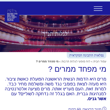
Ski
t
conten
לגלות תנ"ך
נפלאות התבונה המקראית
עמוד הבית
>
לוח מופעי לגלות תרבות
>
מי מפחד ממרים ?
מי מפחד ממרים ?
מרים היא הדמות הנשית הראשונה הפועלת כאשת ציבור.
היא מעזה לצאת בפומבי נגד משה ומשלמת מחיר כבד.
למרות זאת, העם מעריץ אותה. מרים מציעה אלטרנטיבה
למנהיגות גברית. האם בגלל זה נדחקה לשוליים? עם
אשר גניס.
משך הרצאה: 60 דקות