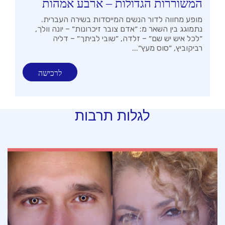
המשוררות הגדולות – ארבע אמהות
מופע מחווה לדור הנשים המייסדות בשירה העברית.
נתמוגג בין השאר מ: ״אדם צובר זיכרונות״ – יונה וולך,
״לכל איש יש שם״ – זלדה, ״שובי לביתך״ – דליה
רביקוביץ, ״סוס מעץ״...
לרכישה
לגלות תרבות