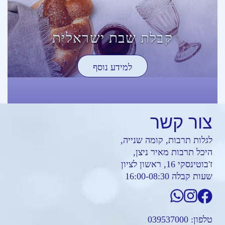
קבלת שבת ישראלית
למידע נוסף
צור
קשר
לגלות תרבות, קומה שנייה,
היכל תרבות מאיר ניצן,
ז'בוטינסקי 16, ראשון לציון
שעות קבלה 16:00-08:30
טלפון:
039537000