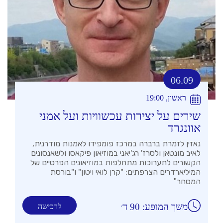
06.09
ראשון, 19:00
שירים על יצירות עכשוויות ועל אמני
אוונגרד
נאזין לזמרת ברברה במרכז פומפידו לאמנות מודרנית,
לאיב מונטאן ולסרז' רג'יאני במוזיאון פיקאסו ולשאנסונים
הקשורים לתערוכות מתחלפות במוזיאונים הפרטיים של
המיליארדרים הצרפתים: "קרן לואי ויטון" ו"בורסת
המסחר"
משך המופע: 90 ד׳
לרכישה