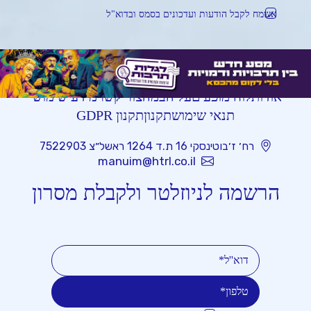
אשמח לקבל הודעות ועדכונים בסמס ובדוא"ל
אודות
לוח מופעים
על הבמה
צור קשר
מידע שימושי
תנאי שימוש
תקנון
תקנון GDPR
רח׳ ז׳בוטינסקי 16 ת.ד 1264 ראשל״צ 7522903
manuim@htrl.co.il
הרשמה לניוזלטר ולקבלת מסרון