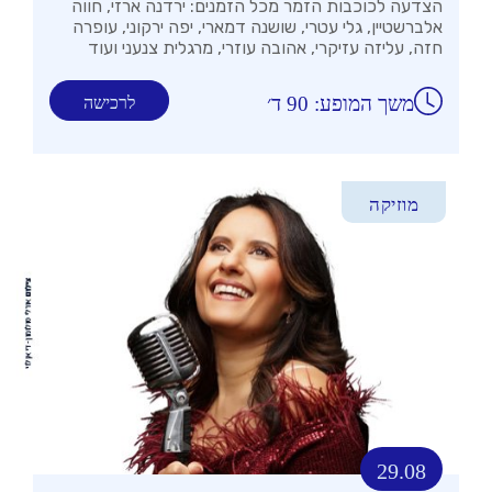
הצדעה לכוכבות הזמר מכל הזמנים: ירדנה ארזי, חווה
אלברשטיין, גלי עטרי, שושנה דמארי, יפה ירקוני, עופרה
חזה, עליזה עזיקרי, אהובה עוזרי, מרגלית צנעני ועוד
משך המופע: 90 ד׳
לרכישה
מוזיקה
29.08