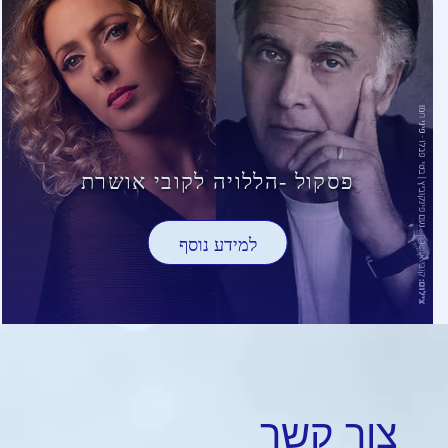
פסקול -הללויה לקובי אושרת
למידע נוסף
צור
קשר