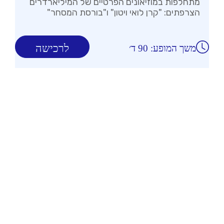
מתחלפות במוזיאונים הפרטיים של המיליארדרים
הצרפתים: "קרן לואי ויטון" ו"בורסת המסחר"
לרכישה
משך המופע: 90 ד׳