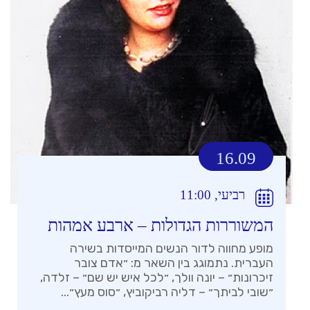
16.09
רביעי, 11:00
המשוררות הגדולות – ארבע אמהות
מופע מחווה לדור הנשים המייסדות בשירה
העברית. נתמוגג בין השאר מ: ״אדם צובר
זיכרונות״ – יונה וולך, ״לכל איש יש שם״ – זלדה,
״שובי לביתך״ – דליה רביקוביץ, ״סוס מעץ״...