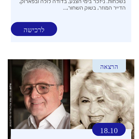
נשכחות. ניזכר בימי הצנע, בדודה לולה ובפארוק,
הדייר המוזר, בשוק השחור,...
לרכישה
הרצאה
18.10