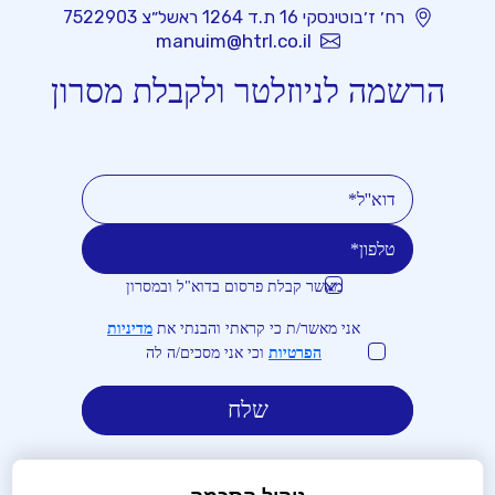
רח׳ ז׳בוטינסקי 16 ת.ד 1264 ראשל״צ 7522903
manuim@htrl.co.il
הרשמה לניוזלטר ולקבלת מסרון
מאשר קבלת פרסום בדוא"ל ובמסרון
טלפון
דוא''ל
אני מאשר/ת כי קראתי והבנתי את
מדיניות
הפרטיות
וכי אני מסכים/ה לה