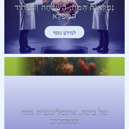
נִפְלְאוֹת הַמֹּחַ, הַשִּׁכְחָה וְהֶעָתִיד
הַמֻּפלָא
למידע נוסף
על בינה, אינטליגנציה ומה
שמסביב