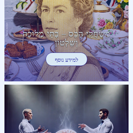
מִשְׂחֲקֵי הַכֵּס – בָּתֵּי מְלוּכָה
וְשִׁלְטוֹן
למידע נוסף