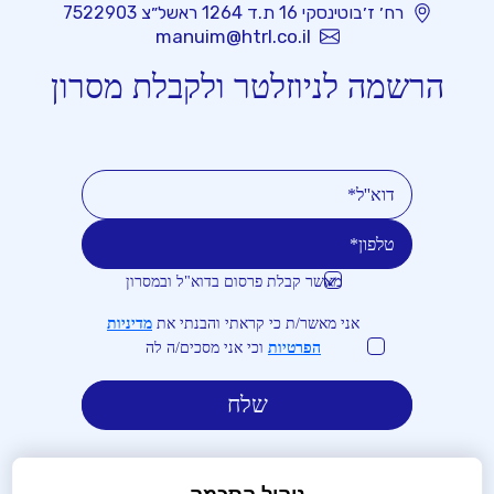
רח׳ ז׳בוטינסקי 16 ת.ד 1264 ראשל״צ 7522903
manuim@htrl.co.il
הרשמה לניוזלטר ולקבלת מסרון
מאשר קבלת פרסום בדוא"ל ובמסרון
טלפון
דוא''ל
אני מאשר/ת כי קראתי והבנתי את
מדיניות
הפרטיות
וכי אני מסכים/ה לה