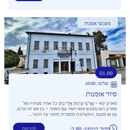
מפגשי אמנות
01.09
שלישי, 10:00
סיור אומנות
מארק ינאי – שׇׁרְשִׁ֣י פָת֣וּחַ אֱלֵי־מָ֑יִם כל אחד מציוריו של
מארק הוא מפגש אישי וישיר עם האחר – בין אם זה אדם,
עץ או מקום. התערוכה מספרת סיפור על חיבור...
משך המופע: 80 ד׳
לרכישה