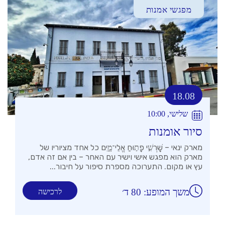
מפגשי אמנות
18.08
שלישי, 10:00
סיור אומנות
מארק ינאי – שׇׁרְשִׁ֣י פָת֣וּחַ אֱלֵי־מָ֑יִם כל אחד מציוריו של
מארק הוא מפגש אישי וישיר עם האחר – בין אם זה אדם,
עץ או מקום. התערוכה מספרת סיפור על חיבור...
משך המופע: 80 ד׳
לרכישה