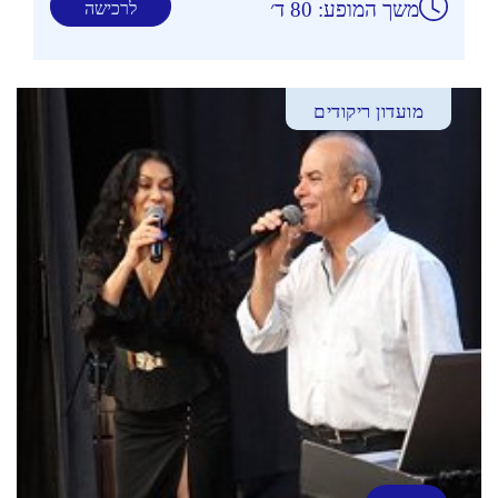
משך המופע: 80 ד׳
לרכישה
מועדון ריקודים