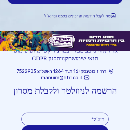
אשמח לקבל הודעות ועדכונים בסמס ובדוא"ל
אודות
לוח מופעים
על הבמה
צור קשר
מידע שימושי
תנאי שימוש
תקנון
תקנון GDPR
רח׳ ז׳בוטינסקי 16 ת.ד 1264 ראשל״צ 7522903
manuim@htrl.co.il
הרשמה לניוזלטר ולקבלת מסרון