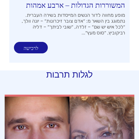
המשוררות הגדולות – ארבע אמהות
מופע מחווה לדור הנשים המייסדות בשירה העברית.
נתמוגג בין השאר מ: ״אדם צובר זיכרונות״ – יונה וולך,
״לכל איש יש שם״ – זלדה, ״שובי לביתך״ – דליה
רביקוביץ, ״סוס מעץ״...
לרכישה
לגלות תרבות