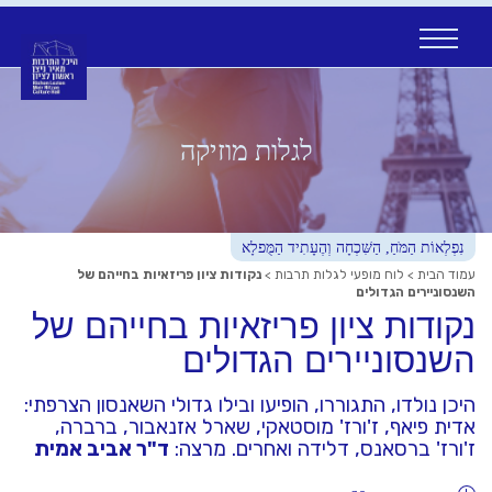
Ski
t
conten
לגלות מוזיקה
נִפְלְאוֹת הַמֹּחַ, הַשִּׁכְחָה וְהֶעָתִיד הַמֻּפלָא
עמוד הבית
>
לוח מופעי לגלות תרבות
>
נקודות ציון פריזאיות בחייהם של
השנסוניירים הגדולים
נקודות ציון פריזאיות בחייהם של
השנסוניירים הגדולים
היכן נולדו, התגוררו, הופיעו ובילו גדולי השאנסון הצרפתי:
אדית פיאף, ז'ורז' מוסטאקי, שארל אזנאבור, ברברה,
ז'ורז' ברסאנס, דלידה ואחרים. מרצה:
ד"ר אביב אמית