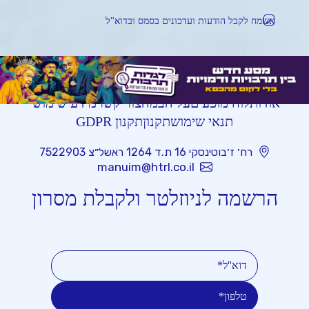
אשמח לקבל הודעות ועדכונים בסמס ובדוא"ל
אודות
לוח מופעים
על הבמה
צור קשר
מידע שימושי
תנאי שימוש
תקנון
תקנון GDPR
רח׳ ז׳בוטינסקי 16 ת.ד 1264 ראשל״צ 7522903
manuim@htrl.co.il
הרשמה לניוזלטר ולקבלת מסרון