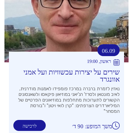
06.09
ראשון, 19:00
שירים על יצירות עכשוויות ועל אמני
אוונגרד
נאזין לזמרת ברברה במרכז פומפידו לאמנות מודרנית,
לאיב מונטאן ולסרז' רג'יאני במוזיאון פיקאסו ולשאנסונים
הקשורים לתערוכות מתחלפות במוזיאונים הפרטיים של
המיליארדרים הצרפתים: "קרן לואי ויטון" ו"בורסת
המסחר"
משך המופע: 90 ד׳
לרכישה