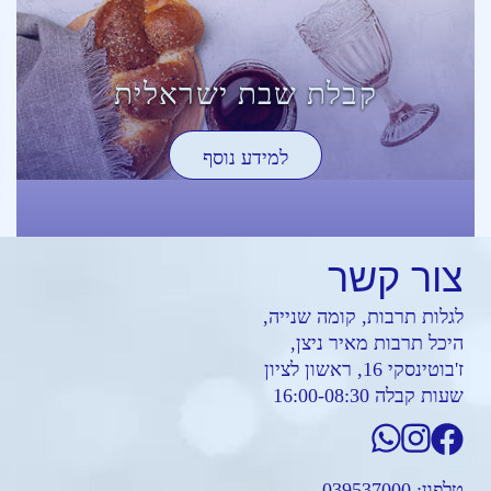
קבלת שבת ישראלית
למידע נוסף
צור
קשר
לגלות תרבות, קומה שנייה,
היכל תרבות מאיר ניצן,
ז'בוטינסקי 16, ראשון לציון
שעות קבלה 16:00-08:30
טלפון:
039537000